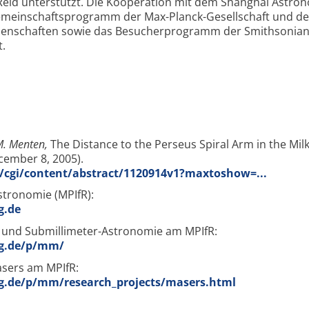
Reid unterstützt. Die Kooperation mit dem Shanghai Astron
emeinschaftsprogramm der Max-Planck-Gesellschaft und de
senschaften sowie das Besucherprogramm der Smithsonia
t.
 M. Menten,
The Distance to the Perseus Spiral Arm in the Mil
ecember 8, 2005).
/cgi/content/abstract/1120914v1?maxtoshow=...
stronomie (MPIfR):
g.de
 und Submillimeter-Astronomie am MPIfR:
g.de/p/mm/
asers am MPIfR:
.de/p/mm/research_projects/masers.html