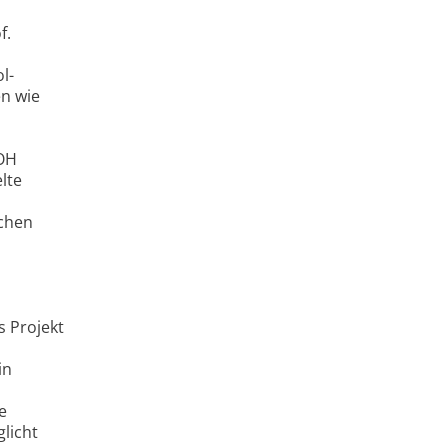
f.
l-
en wie
3OH
lte
schen
 Projekt
in
e
licht