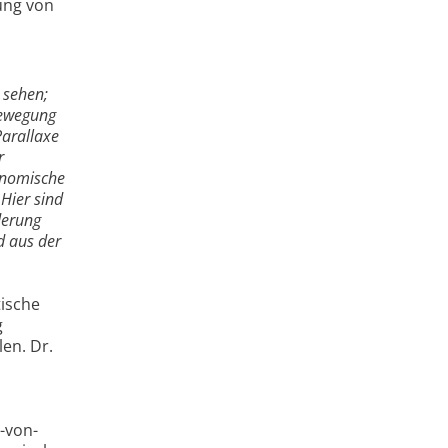
lung von
 sehen;
bewegung
Parallaxe
r
onomische
Hier sind
derung
d aus der
tische
g
en. Dr.
-von-