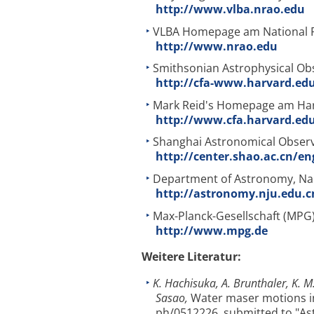
http://www.vlba.nrao.edu
VLBA Homepage am National R
http://www.nrao.edu
Smithsonian Astrophysical Ob
http://cfa-www.harvard.ed
Mark Reid's Homepage am Harv
http://www.cfa.harvard.edu
Shanghai Astronomical Observ
http://center.shao.ac.cn/en
Department of Astronomy, Nanj
http://astronomy.nju.edu.
Max-Planck-Gesellschaft (MPG)
http://www.mpg.de
Weitere Literatur:
K. Hachisuka, A. Brunthaler, K. M.
Sasao,
Water maser motions in
ph/0512226, submitted to "Ast