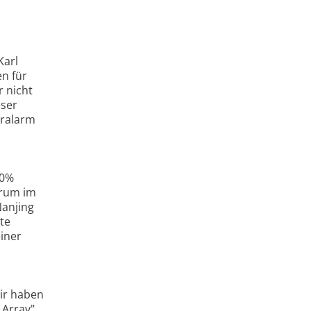
Karl
en für
 nicht
eser
iralarm
10%
trum im
Nanjing
ste
einer
Wir haben
 Array"