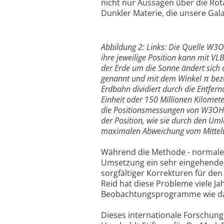
nicht nur Aussagen über die Rot
Dunkler Materie, die unsere Gal
Abbildung 2: Links: Die Quelle W3O
ihre jeweilige Position kann mit 
der Erde um die Sonne ändert sich d
genannt und mit dem Winkel π beze
Erdbahn dividiert durch die Entfe
Einheit oder 150 Millionen Kilomet
die Positionsmessungen von W3OH als
der Position, wie sie durch den Um
maximalen Abweichung vom Mittel
Während die Methode - normale T
Umsetzung ein sehr eingehende
sorgfältiger Korrekturen für den
Reid hat diese Probleme viele J
Beobachtungsprogramme wie das
Dieses internationale Forschun