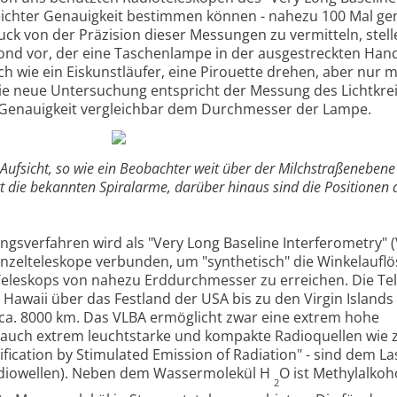
eichter Genauigkeit bestimmen können - nahezu 100 Mal ge
uck von der Präzision dieser Messungen zu vermitteln, stel
nd vor, der eine Taschenlampe in der ausgestreckten Hand
ch wie ein Eiskunstläufer, eine Pirouette drehen, aber nur m
ie neue Untersuchung entspricht der Messung des Lichtkrei
r Genauigkeit vergleichbar dem Durchmesser der Lampe.
Aufsicht, so wie ein Beobachter weit über der Milchstraßenebene 
gt die bekannten Spiralarme, darüber hinaus sind die Positionen
sverfahren wird als "Very Long Baseline Interferometry" (
inzelteleskope verbunden, um "synthetisch" die Winkelaufl
eleskops von nahezu Erddurchmesser zu erreichen. Die Te
awaii über das Festland der USA bis zu den Virgin Islands 
ca. 8000 km. Das VLBA ermöglicht zwar eine extrem hohe
 auch extrem leuchtstarke und kompakte Radioquellen wie z
fication by Stimulated Emission of Radiation" - sind dem La
adiowellen). Neben dem Wassermolekül H
O ist Methylalkoh
2