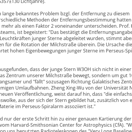
6357±130 Lichtjahre).
n lange bekanntes Problem bzgl. der Entfernung zu diesem
erschiedliche Methoden der Entfernungsbestimmung hatten
 mehr als einen Faktor 2 voneinander unterscheiden. Prof. 
teams, ist begeistert: "Das bestätigt die Entfernungsangab
euchtkräften junger Sterne abgeleitet wurden, stimmt aber
n für die Rotation der Milchstraße überein. Die Ursache di
artet hohen Eigenbewegungen junger Sterne im Perseus-Sp
sgefunden, dass der junge Stern W3OH sich nicht in einer
as Zentrum unserer Milchstraße bewegt, sondern um gut 
langsamer und "fällt" sozusagen Richtung Galaktisches Zen
örmigen Umlaufbahnen. Zheng Xing-Wu von der Universität 
 neuen Veröffentlichung, weist darauf hin, dass "die einfach
aswolke, aus der sich der Stern gebildet hat, zusätzlich von 
terie im Perseus-Spiralarm assoziiert ist."
 nur der erste Schritt hin zu einer genauen Kartierung der
d vom Harvard-Smithsonian Center for Astrophysics (CfA). "
 von uns benutzten Radioteleskopen des "Very Long Baseline