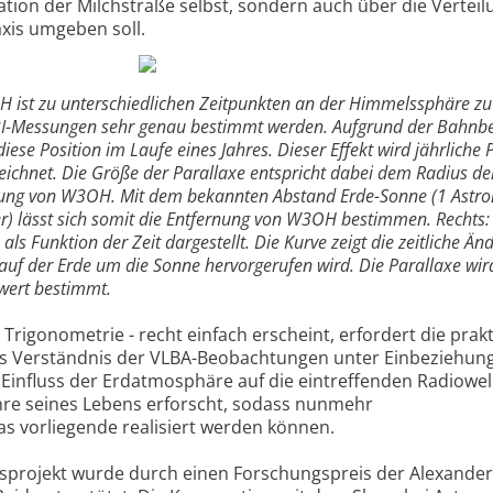
ation der Milchstraße selbst, sondern auch über die Vertei
axis umgeben soll.
H ist zu unterschiedlichen Zeitpunkten an der Himmelssphäre zu
VLBI-Messungen sehr genau bestimmt werden. Aufgrund der Bahn
iese Position im Laufe eines Jahres. Dieser Effekt wird jährliche 
ichnet. Die Größe der Parallaxe entspricht dabei dem Radius de
rnung von W3OH. Mit dem bekannten Abstand Erde-Sonne (1 Astr
er) lässt sich somit die Entfernung von W3OH bestimmen. Rechts: 
 Funktion der Zeit dargestellt. Die Kurve zeigt die zeitliche Än
lauf der Erde um die Sonne hervorgerufen wird. Die Parallaxe wir
wert bestimmt.
rigonometrie - recht einfach erscheint, erfordert die prak
s Verständnis der VLBA-Beobachtungen unter Einbeziehun
 Einfluss der Erdatmosphäre auf die eintreffenden Radiowell
ahre seines Lebens erforscht, sodass nunmehr
 vorliegende realisiert werden können.
gsprojekt wurde durch einen Forschungspreis der Alexander