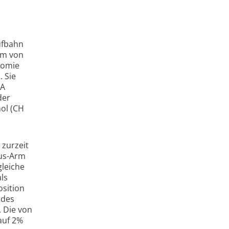
ufbahn
am von
nomie
 Sie
SA
der
ol (CH
 zurzeit
eus-Arm
gleiche
ls
osition
 des
 Die von
auf 2%