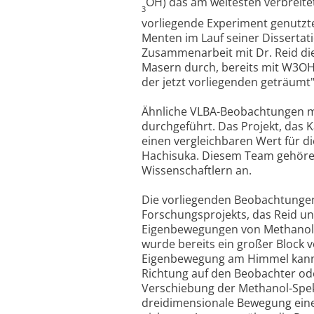
OH) das am weitesten verbreite
3
vorliegende Experiment genutzte
Menten im Lauf seiner Dissertati
Zusammenarbeit mit Dr. Reid di
Masern durch, bereits mit W3OH
der jetzt vorliegenden geträumt",
Ähnliche VLBA-Beobachtungen m
durchgeführt. Das Projekt, das 
einen vergleichbaren Wert für d
Hachisuka. Diesem Team gehören
Wissenschaftlern an.
Die vorliegenden Beobachtungen
Forschungsprojekts, das Reid 
Eigenbewegungen von Methanolma
wurde bereits ein großer Block
Eigenbewegung am Himmel kann 
Richtung auf den Beobachter ode
Verschiebung der Methanol-Spekt
dreidimensionale Bewegung einer