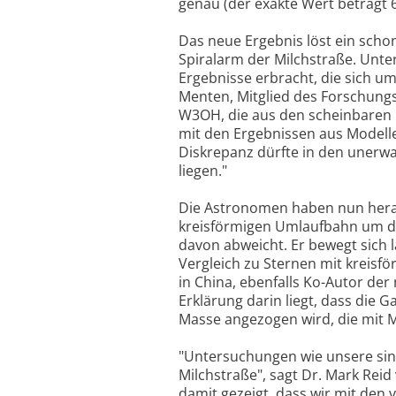
genau (der exakte Wert beträgt 
Das neue Ergebnis löst ein scho
Spiralarm der Milchstraße. Unt
Ergebnisse erbracht, die sich um
Menten, Mitglied des Forschungs
W3OH, die aus den scheinbaren L
mit den Ergebnissen aus Modelle
Diskrepanz dürfte in den unerw
liegen."
Die Astronomen haben nun herau
kreisförmigen Umlaufbahn um d
davon abweicht. Er bewegt sich 
Vergleich zu Sternen mit kreisf
in China, ebenfalls Ko-Autor der
Erklärung darin liegt, dass die G
Masse angezogen wird, die mit Ma
"Untersuchungen wie unsere sind
Milchstraße", sagt Dr. Mark Rei
damit gezeigt, dass wir mit den