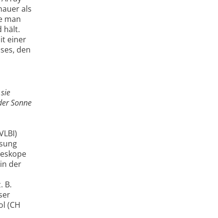
nauer als
le man
 hält.
it einer
ses, den
sie
 der Sonne
VLBI)
ösung
leskope
in der
. B.
ser
ol (CH