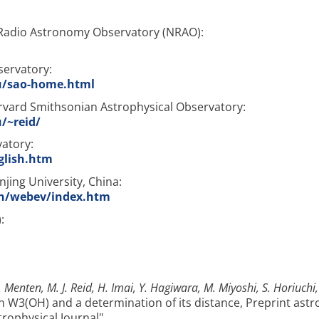
adio Astronomy Observatory (NRAO):
servatory:
u/sao-home.html
ard Smithsonian Astrophysical Observatory:
/~reid/
atory:
glish.htm
ing University, China:
cn/webev/index.htm
:
 Menten, M. J. Reid, H. Imai, Y. Hagiwara, M. Miyoshi, S. Horiuchi,
 W3(OH) and a determination of its distance, Preprint astr
rophysical Journal".