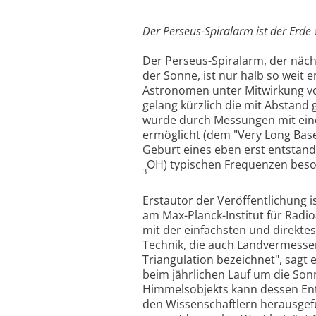
Der Perseus-Spiralarm ist der Erd
Der Perseus-Spiralarm, der näc
der Sonne, ist nur halb so weit
Astronomen unter Mitwirkung vo
gelang kürzlich die mit Abstan
wurde durch Messungen mit ein
ermöglicht (dem "Very Long Base
Geburt eines eben erst entstand
OH) typischen Frequenzen beson
3
Erstautor der Veröffentlichung 
am Max-Planck-Institut für Radi
mit der einfachsten und direktes
Technik, die auch Landvermesser
Triangulation bezeichnet", sagt e
beim jährlichen Lauf um die So
Himmelsobjekts kann dessen En
den Wissenschaftlern herausgefu