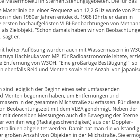
te Masermolekül in Sternentstehungsgebieten. Die für das
 Maserlinie bei einer Frequenz von 12,2 GHz wurde von Pro
on in den 1980er Jahren entdeckt. 1988 führte er dann in
e ersten hochaufgelösten VLBI-Beobachtungen von Methano
 als Zielobjekt. "Schon damals haben wir von Beobachtung
 sagt er.
it hoher Auflösung wurden auch mit Wassermasern in W
Kazuya Hachisuka vom MPI für Radioastronomie leitete, erzie
ie Entfernung von W3OH. "Eine großartige Bestätigung!", so
 ebenfalls Reid und Menten sowie eine Anzahl von japani
 sind lediglich der Beginn eines sehr umfassenden
und Menten begonnen haben, um Entfernungen und
sern in der gesamten Milchstraße zu erfassen. Für dieses
 von Beobachtungszeit mit dem VLBA genehmigt. Neben der
mit denselben Messungen auch die Bewegung der Sterne 
r von ihm weg (Radialgeschwindigkeit) aus der Doppler-
rallinien abgeleitet werden. Damit hat man die vollständig
 großen Anzahl von Objekten in der Milchstraße. Sie ermög