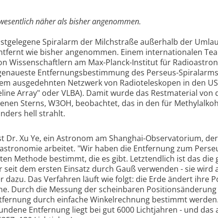
e wesentlich näher als bisher angenommen.
hstgelegene Spiralarm der Milchstraße außerhalb der Umla
 entfernt wie bisher angenommen. Einem internationalen Te
n Wissenschaftlern am Max-Planck-Institut für Radioastro
d genaueste Entfernungsbestimmung des Perseus-Spiralarms.
em ausgedehnten Netzwerk von Radioteleskopen in den U
line Array" oder VLBA). Damit wurde das Restmaterial von 
enen Sterns, W3OH, beobachtet, das in den für Methylalkoh
ders hell strahlt.
ist Dr. Xu Ye, ein Astronom am Shanghai-Observatorium, der
oastronomie arbeitet. "Wir haben die Entfernung zum Pers
ten Methode bestimmt, die es gibt. Letztendlich ist das die 
 seit dem ersten Einsatz durch Gauß verwenden - sie wird a
r dazu. Das Verfahren läuft wie folgt: die Erde ändert ihre P
nne. Durch die Messung der scheinbaren Positionsänderung
tfernung durch einfache Winkelrechnung bestimmt werden.
ndene Entfernung liegt bei gut 6000 Lichtjahren - und das 