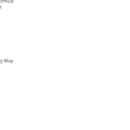
omical
r
n
ky Way