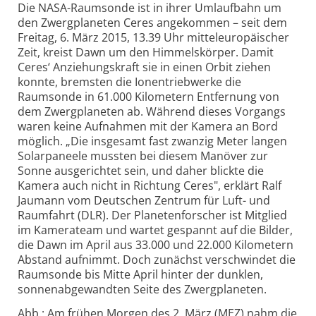
Die NASA-Raumsonde ist in ihrer Umlaufbahn um
den Zwergplaneten Ceres angekommen – seit dem
Freitag, 6. März 2015, 13.39 Uhr mitteleuropäischer
Zeit, kreist Dawn um den Himmelskörper. Damit
Ceres‘ Anziehungskraft sie in einen Orbit ziehen
konnte, bremsten die Ionentriebwerke die
Raumsonde in 61.000 Kilometern Entfernung von
dem Zwergplaneten ab. Während dieses Vorgangs
waren keine Aufnahmen mit der Kamera an Bord
möglich. „Die insgesamt fast zwanzig Meter langen
Solarpaneele mussten bei diesem Manöver zur
Sonne ausgerichtet sein, und daher blickte die
Kamera auch nicht in Richtung Ceres", erklärt Ralf
Jaumann vom Deutschen Zentrum für Luft- und
Raumfahrt (DLR). Der Planetenforscher ist Mitglied
im Kamerateam und wartet gespannt auf die Bilder,
die Dawn im April aus 33.000 und 22.000 Kilometern
Abstand aufnimmt. Doch zunächst verschwindet die
Raumsonde bis Mitte April hinter der dunklen,
sonnenabgewandten Seite des Zwergplaneten.
Abb.: Am frühen Morgen des 2. März (MEZ) nahm die