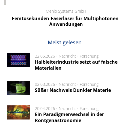
Menlo Systems GmbH
Femtosekunden-Faserlaser für Multiphotonen-
Anwendungen
Meist gelesen
22.05.2026 •
Nachricht
•
Forschung
Halbleiterindustrie setzt auf falsche
Materialien
02.03.2026 •
Nachricht
•
Forschung
Süßer Nachweis Dunkler Materie
20.04.2026 •
Nachricht
•
Forschung
Ein Paradigmenwechsel in der
Röntgenastronomie