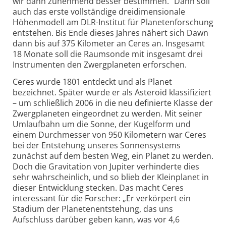
wir dann zunehmend besser bestimmen.“ Dann soll
auch das erste vollständige dreidimensionale
Höhenmodell am DLR-Institut für Planetenforschung
entstehen. Bis Ende dieses Jahres nähert sich Dawn
dann bis auf 375 Kilometer an Ceres an. Insgesamt
18 Monate soll die Raumsonde mit insgesamt drei
Instrumenten den Zwergplaneten erforschen.
Ceres wurde 1801 entdeckt und als Planet
bezeichnet. Später wurde er als Asteroid klassifiziert
– um schließlich 2006 in die neu definierte Klasse der
Zwergplaneten eingeordnet zu werden. Mit seiner
Umlaufbahn um die Sonne, der Kugelform und
einem Durchmesser von 950 Kilometern war Ceres
bei der Entstehung unseres Sonnensystems
zunächst auf dem besten Weg, ein Planet zu werden.
Doch die Gravitation von Jupiter verhinderte dies
sehr wahrscheinlich, und so blieb der Kleinplanet in
dieser Entwicklung stecken. Das macht Ceres
interessant für die Forscher: „Er verkörpert ein
Stadium der Planetenentstehung, das uns
Aufschluss darüber geben kann, was vor 4,6