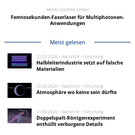
Menlo Systems GmbH
Femtosekunden-Faserlaser für Multiphotonen-
Anwendungen
Meist gelesen
22.05.2026 •
Nachricht
•
Forschung
Halbleiterindustrie setzt auf falsche
Materialien
20.05.2026 •
Nachricht
•
Forschung
Atmosphäre wo keine sein dürfte
21.04.2026 •
Nachricht
•
Forschung
Doppelspalt-Röntgenexperiment
enthüllt verborgene Details