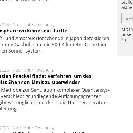
Stell
aktue
.2026 •
Nachricht
•
Forschung
Mit I
sphäre wo keine sein dürfte
unse
s- und Ama­teuer­for­schen­de in Japan de­tek­tie­ren
zu.
dün­ne Gas­hül­le um ein 500-Kilo­meter-Objekt im
­ren Son­nen­sys­tem.
.2026 •
Nachricht
•
Forschung
stian Paeckel findet Verfahren, um das
ist-Shannon-Limit zu überwinden
Methode zur Simu­la­tion kom­ple­xer Quan­ten­sys­
 ver­schiebt grund­le­gen­de Auf­lösungs­gren­zen
ibt wo­mög­lich Ein­blicke in die Hoch­tempe­ra­tur­
lei­tung.
.2026 •
Nachricht
•
Forschung