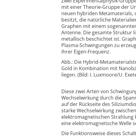
Zwei Experimentalphysik-Gruppe
mit einer Theorie-Gruppe der U
neuen hybriden Metamaterials, 
besitzt, die natürliche Material
Graphen mit einem sogenannten S
Antenne. Die gesamte Struktur li
metallisch beschichtet ist. Gra
Plasma-Schwingungen zu erzeuge
ihrer Eigen-Frequenz.
Abb.: Die Hybrid-Metamaterials
Gold in Kombination mit Nanobä
liegen. (Bild: I. Luxmoore/U. Exet
Diese zwei Arten von Schwingung
Wechselwirkung durch die Spa
auf der Rückseite des Siliziumdi
starke Wechselwirkung zwische
elektromagnetischen Strahlung k
eine elektromagnetische Welle se
Die Funktionsweise dieses Schal