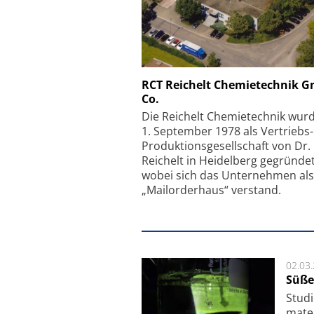
Schäfter + Kirchhoff
RCT Reichelt Chemietechnik 
Co.
Faserkoppler mit S
Feinfokussierungsmec
Die Reichelt Chemietechnik wur
1. September 1978 als Vertriebs
Produktionsgesellschaft von Dr.
Reichelt in Heidelberg gegründet
wobei sich das Unternehmen als
„Mailorderhaus“ verstand.
02.03
Süße
Studi
ma­te