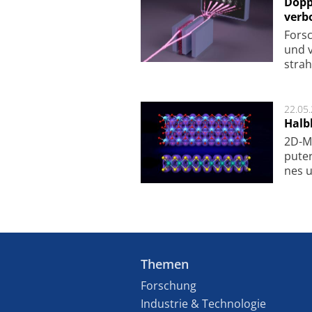
Dopp
verb
For­sc
und v
strah
22.05
Halbl
2D-Ma
pu­te
nes u
Themen
Forschung
Industrie & Technologie