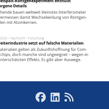
elspalt-Röntgenexperiment enthüllt
orgene Details
hen­de bau­en welt­weit kleins­tes In­ter­fe­ro­me­ter
er­mes­sen da­mit Wech­sel­wir­kung von Rönt­gen­
­len mit Atom­ker­nen.
.2026 •
Nachricht
•
Forschung
eiterindustrie setzt auf falsche Materialien
te­ri­a­li­en gel­ten als Zu­kunfts­hoff­nung für Com­
r­chips, doch man­che sind un­ge­eig­net – we­gen ei­
n­ter­schätz­ten Ef­fekts. Es gibt aber Aus­we­ge.