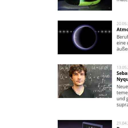
20.05
Atmo
Beruf
eine 
äu­ße
13.05
Seba
Nyqu
Neue 
te­me
und g
supra­
21.04