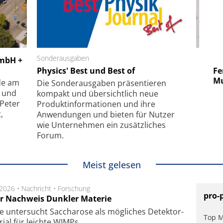
 GmbH
Sonderausgaben
SmarAct GmbH
GmbH +
uper-
Physics' Best und Best of
Elektronenmikroskopie auf
Fem
hanismus
kleinstem Raum
Mu
de am
Die Sonder­ausgaben präsentieren
- und
kompakt und übersichtlich neue
 Peter
Produkt­informationen und ihre
,
Anwendungen und bieten für Nutzer
wie Unternehmen ein zusätzliches
Forum.
Meist gelesen
.2026 •
Nachricht
•
Forschung
pro-
r Nachweis Dunkler Materie
e unter­sucht Saccha­ro­se als mög­li­ches De­tek­tor­
Top M
­rial für leich­te WIMPs.