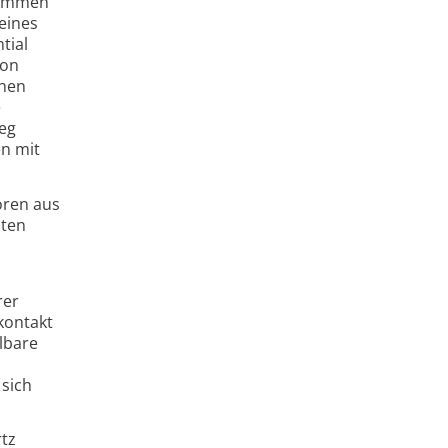
usammen
eines
tial
von
chen
e
weg
n mit
oren aus
nten
rer
kontakt
elbare
 sich
rtz