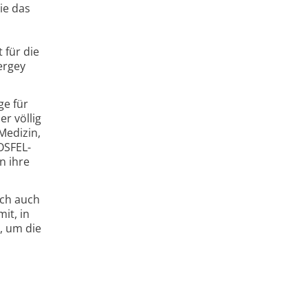
ie das
 für die
ergey
ge für
r völlig
Medizin,
OSFEL-
n ihre
ich auch
it, in
, um die