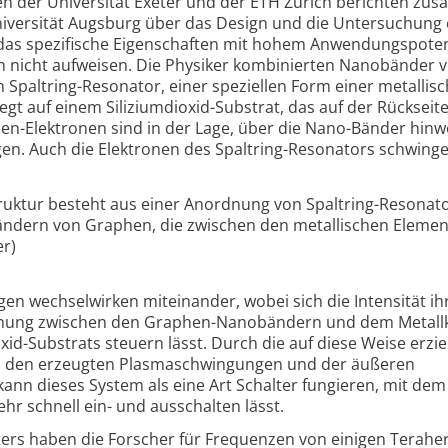
n der Universität Exeter und der ETH Zürich berichten z
niversität Augsburg über das Design und die Untersuchung 
das spezifische Eigenschaften mit hohem Anwendungspoten
ien nicht aufweisen. Die Physiker kombinierten Nanobänder 
paltring-Resonator, einer speziellen Form einer metallis
egt auf einem Siliziumdioxid-Substrat, das auf der Rückseit
phen-Elektronen sind in der Lage, über die Nano-Bänder hin
n. Auch die Elektronen des Spaltring-Resonators schwinge
truktur besteht aus einer Anordnung von Spaltring-Resonat
ndern von Graphen, die zwischen den metallischen Eleme
er)
en wechselwirken miteinander, wobei sich die Intensität ih
nnung zwischen den Graphen-Nanobändern und dem Metall
oxid-Substrats steuern lässt. Durch die auf diese Weise erzi
n den erzeugten Plasmaschwingungen und der äußeren
ann dieses System als eine Art Schalter fungieren, mit dem
hr schnell ein- und ausschalten lässt.
ters haben die Forscher für Frequenzen von einigen Terahe