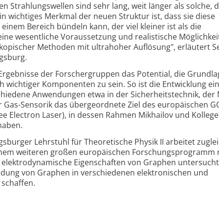
 Strahlungswellen sind sehr lang, weit länger als solche, d
n wichtiges Merkmal der neuen Struktur ist, dass sie diese
einem Bereich bündeln kann, der viel kleiner ist als die
ine wesentliche Voraussetzung und realistische Möglichkeit
kopischer Methoden mit ultrahoher Auflösung", erläutert S
ugsburg.
rgebnisse der Forschergruppen das Potential, die Grundla
h wichtiger Komponenten zu sein. So ist die Entwicklung eine
schiedene Anwendungen etwa in der Sicherheitstechnik, der 
 Gas-Sensorik das übergeordnete Ziel des europäischen G
ee Electron Laser), in dessen Rahmen Mikhailov und Kollege
haben.
burger Lehrstuhl für Theoretische Physik II arbeitet zugle
einem weiteren großen europäischen Forschungsprogramm m
e elektrodynamische Eigenschaften von Graphen untersucht
dung von Graphen in verschiedenen elektronischen und
 schaffen.