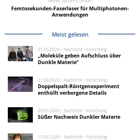
Menlo Systems GmbH
Femtosekunden-Faserlaser für Multiphotonen-
Anwendungen
Meist gelesen
21.05.2026 •
Nachricht
•
Forschung
„Moleküle geben Aufschluss über
Dunkle Materie“
21.04.2026 •
Nachricht
•
Forschung
Doppelspalt-Röntgenexperiment
enthüllt verborgene Details
02.03.2026 •
Nachricht
•
Forschung
Süßer Nachweis Dunkler Materie
13.05.2026 •
Nachricht
•
Forschung