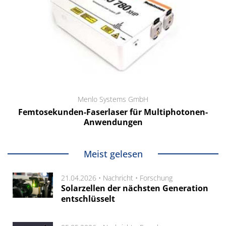
Menlo Systems GmbH
Femtosekunden-Faserlaser für Multiphotonen-
Anwendungen
Meist gelesen
21.04.2026 •
Nachricht
•
Forschung
Solarzellen der nächsten Generation
entschlüsselt