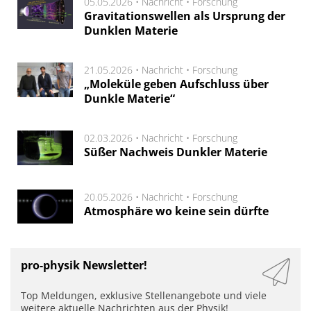
05.05.2026 •
Nachricht
•
Forschung
Gravitationswellen als Ursprung der
Dunklen Materie
21.05.2026 •
Nachricht
•
Forschung
„Moleküle geben Aufschluss über
Dunkle Materie“
02.03.2026 •
Nachricht
•
Forschung
Süßer Nachweis Dunkler Materie
20.05.2026 •
Nachricht
•
Forschung
Atmosphäre wo keine sein dürfte
pro-physik Newsletter!
Top Meldungen, exklusive Stellenangebote und viele
weitere aktuelle Nachrichten aus der Physik!