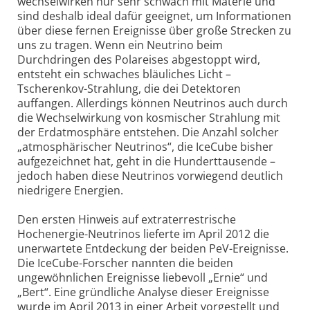
wechselwirken nur sehr schwach mit Materie und
sind deshalb ideal dafür geeignet, um Informationen
über diese fernen Ereignisse über große Strecken zu
uns zu tragen. Wenn ein Neutrino beim
Durchdringen des Polareises abgestoppt wird,
entsteht ein schwaches bläuliches Licht –
Tscherenkov-Strahlung, die dei Detektoren
auffangen. Allerdings können Neutrinos auch durch
die Wechselwirkung von kosmischer Strahlung mit
der Erdatmosphäre entstehen. Die Anzahl solcher
„atmosphärischer Neutrinos“, die IceCube bisher
aufgezeichnet hat, geht in die Hunderttausende –
jedoch haben diese Neutrinos vorwiegend deutlich
niedrigere Energien.
Den ersten Hinweis auf extraterrestrische
Hochenergie-Neutrinos lieferte im April 2012 die
unerwartete Entdeckung der beiden PeV-Ereignisse.
Die IceCube-Forscher nannten die beiden
ungewöhnlichen Ereignisse liebevoll „Ernie“ und
„Bert“. Eine gründliche Analyse dieser Ereignisse
wurde im April 2013 in einer Arbeit vorgestellt und