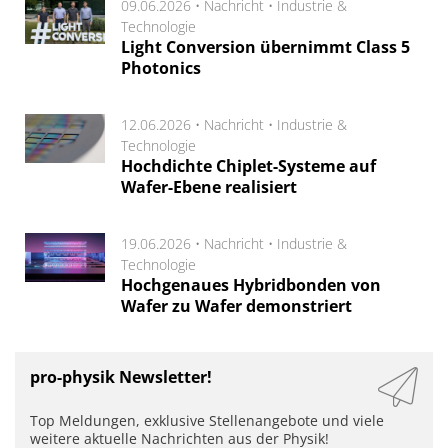
09.06.2026 •
Nachricht
•
Industrie &
Technologie
Light Conversion übernimmt Class 5
Photonics
12.06.2026 •
Nachricht
•
Industrie &
Technologie
Hochdichte Chiplet-Systeme auf
Wafer-Ebene realisiert
19.06.2026 •
Nachricht
•
Industrie &
Technologie
Hochgenaues Hybridbonden von
Wafer zu Wafer demonstriert
pro-physik Newsletter!
Top Meldungen, exklusive Stellenangebote und viele
weitere aktuelle Nachrichten aus der Physik!