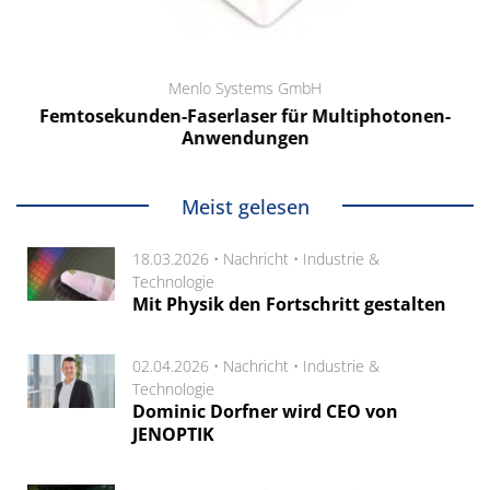
Menlo Systems GmbH
Femtosekunden-Faserlaser für Multiphotonen-
Anwendungen
Meist gelesen
18.03.2026 •
Nachricht
•
Industrie &
Technologie
Mit Physik den Fortschritt gestalten
02.04.2026 •
Nachricht
•
Industrie &
Technologie
Dominic Dorfner wird CEO von
JENOPTIK