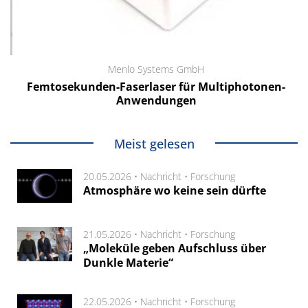
Menlo Systems GmbH
Femtosekunden-Faserlaser für Multiphotonen-
Anwendungen
Meist gelesen
20.05.2026 •
Nachricht
•
Forschung
Atmosphäre wo keine sein dürfte
21.05.2026 •
Nachricht
•
Forschung
„Moleküle geben Aufschluss über
Dunkle Materie“
22.05.2026 •
Nachricht
•
Forschung