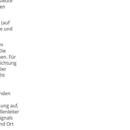
sleute
den
 (auf
le und
om
Die
nen. Für
Richtung
Der
cht
enden
sung auf,
lenleiter
ignals
und Ort