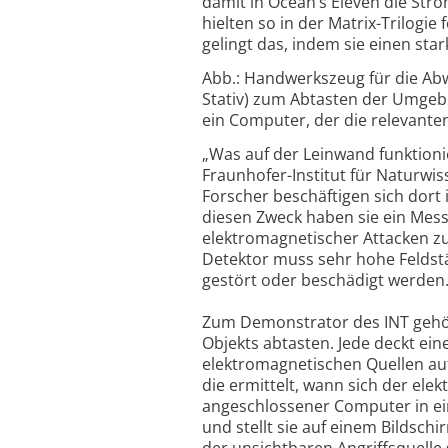
damit in Ocean‘s Eleven die St
hielten so in der Matrix-Trilogi
gelingt das, indem sie einen st
Abb.: Handwerkszeug für die Abwe
Stativ) zum Abtasten der Umgeb
ein Computer, der die relevanten
„Was auf der Leinwand funktionie
Fraunhofer-Institut für Naturwis
Forscher beschäftigen sich dort 
diesen Zweck haben sie ein Messg
elektromagnetischer Attacken z
Detektor muss sehr hohe Feldstä
gestört oder beschädigt werden
Zum Demonstrator des INT gehör
Objekts abtasten. Jede deckt ein
elektromagnetischen Quellen auf
die ermittelt, wann sich der elek
angeschlossener Computer in ein
und stellt sie auf einem Bildschi
der unsichtbaren Angriffsquelle