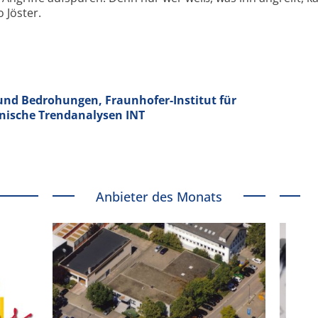
o Jöster.
und Bedrohungen, Fraunhofer-Institut für
nische Trendanalysen INT
Anbieter des Monats