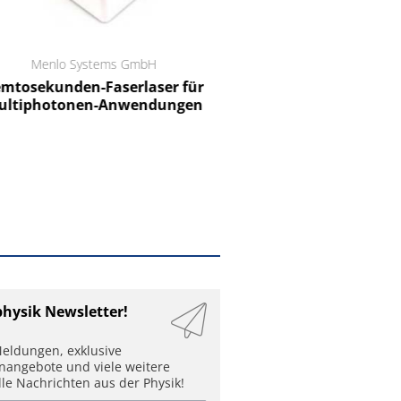
Menlo Systems GmbH
RCT Reichelt Chemietechnik
tosekunden-Faserlaser für
Ein Unternehmen für I
ltiphotonen-Anwendungen
physik Newsletter!
eldungen, exklusive
enangebote und viele weitere
lle Nachrichten aus der Physik!