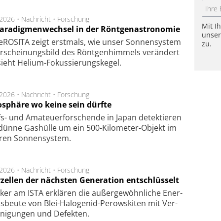
.2026 •
Nachricht
•
Forschung
Mit I
Paradigmenwechsel in der Röntgenastronomie
unse
ROSITA zeigt erst­mals, wie unser Son­nen­sys­tem
zu.
r­schei­nungs­bild des Rönt­gen­him­mels ver­än­dert
ieht Helium-Fokus­sie­rungs­ke­gel.
.2026 •
Nachricht
•
Forschung
sphäre wo keine sein dürfte
s- und Ama­teuer­for­schen­de in Japan de­tek­tie­ren
dün­ne Gas­hül­le um ein 500-Kilo­meter-Objekt im
­ren Son­nen­sys­tem.
.2026 •
Nachricht
•
Forschung
rzellen der nächsten Generation entschlüsselt
ker am ISTA er­klä­ren die außer­ge­wöhn­li­che Ener­
us­beu­te von Blei-Halo­ge­nid-Perows­ki­ten mit Ver­
­ni­gung­en und De­fek­ten.