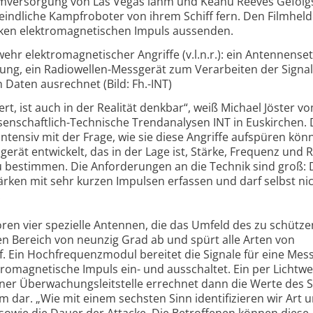
romversorgung von Las Vegas lahm und Keanu Reeves Gefolg
e feindliche Kampfroboter von ihrem Schiff fern. Den Filmhel
arken elektromagnetischen Impuls aussenden.
hr elektromagnetischer Angriffe (v.l.n.r.): ein Antennenset
ung, ein Radiowellen-Messgerät zum Verarbeiten der Signa
 Daten ausrechnet (Bild: Fh.-INT)
rt, ist auch in der Realität denkbar“, weiß Michael Jöster v
senschaftlich-Technische Trendanalysen INT in Euskirchen. 
intensiv mit der Frage, wie sie diese Angriffe aufspüren kön
erät entwickelt, das in der Lage ist, Stärke, Frequenz und 
u bestimmen. Die Anforderungen an die Technik sind groß: 
rken mit sehr kurzen Impulsen erfassen und darf selbst ni
.
en vier spezielle Antennen, die das Umfeld des zu schütz
en Bereich von neunzig Grad ab und spürt alle Arten von
. Ein Hochfrequenzmodul bereitet die Signale für eine Mes
tromagnetische Impuls ein- und ausschaltet. Ein per Lichtwel
er Überwachungsleitstelle errechnet dann die Werte des S
rm dar. „Wie mit einem sechsten Sinn identifizieren wir Art 
 sowie die Dauer der Attacke. Die Betroffenen können diese