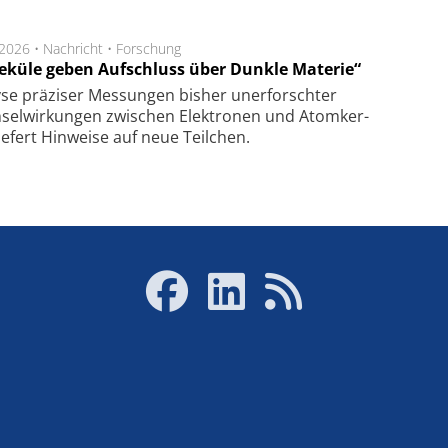
.2026 •
Nachricht
•
Forschung
eküle geben Aufschluss über Dunkle Materie“
se prä­zi­ser Mes­sung­en bis­her un­er­for­schter
sel­wir­kung­en zwi­schen Elek­tro­nen und Atom­ker­
ie­fert Hin­wei­se auf neue Teil­chen.