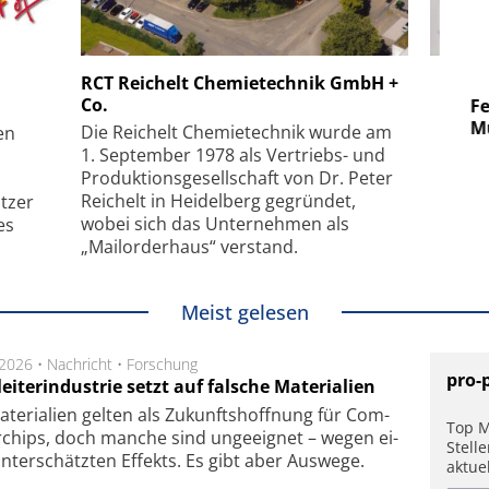
 GmbH
SmarAct GmbH
RCT Reichelt Chemietechnik GmbH +
Co.
uper-
Elektronenmikroskopie auf
Fem
hanismus
kleinstem Raum
Mu
Die Reichelt Chemietechnik wurde am
en
1. September 1978 als Vertriebs- und
Produktionsgesellschaft von Dr. Peter
Reichelt in Heidelberg gegründet,
tzer
wobei sich das Unternehmen als
es
„Mailorderhaus“ verstand.
Meist gelesen
.2026 •
Nachricht
•
Forschung
pro-
eiterindustrie setzt auf falsche Materialien
te­ri­a­li­en gel­ten als Zu­kunfts­hoff­nung für Com­
Top M
r­chips, doch man­che sind un­ge­eig­net – we­gen ei­
Stell
n­ter­schätz­ten Ef­fekts. Es gibt aber Aus­we­ge.
aktue