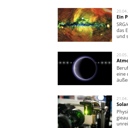
20.04
Ein 
SRG/e
das E
und s
20.05
Atmo
Beruf
eine 
äu­ße
21.04
Sola
Physi
gie­a
unrei