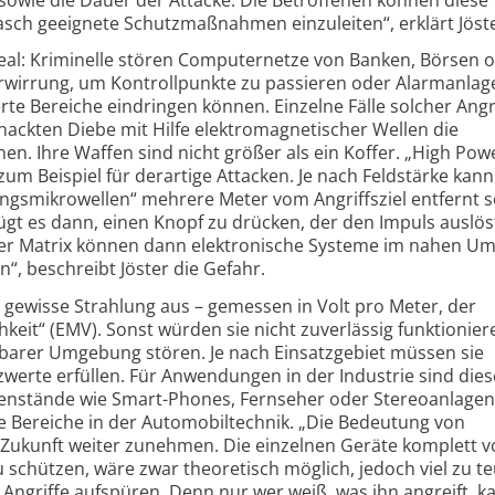
sch geeignete Schutzmaßnahmen einzuleiten“, erklärt Jöste
eal: Kriminelle stören Computernetze von Banken, Börsen 
rwirrung, um Kontrollpunkte zu passieren oder Alarmanlag
rte Bereiche eindringen können. Einzelne Fälle solcher Angr
knackten Diebe mit Hilfe elektromagnetischer Wellen die
n. Ihre Waffen sind nicht größer als ein Koffer. „High Pow
um Beispiel für derartige Attacken. Je nach Feldstärke kann
ungsmikrowellen“ mehrere Meter vom Angriffsziel entfernt s
ügt es dann, einen Knopf zu drücken, der den Impuls auslös
oder Matrix können dann elektronische Systeme im nahen Um
“, beschreibt Jöster die Gefahr.
e gewisse Strahlung aus – gemessen in Volt pro Meter, der
keit“ (EMV). Sonst würden sie nicht zuverlässig funktionier
lbarer Umgebung stören. Je nach Einsatzgebiet müssen sie
rte erfüllen. Für Anwendungen in der Industrie sind dies
egenstände wie Smart-Phones, Fernseher oder Stereoanlagen.
te Bereiche in der Automobiltechnik. „Die Bedeutung von
n Zukunft weiter zunehmen. Die einzelnen Geräte komplett v
schützen, wäre zwar theoretisch möglich, jedoch viel zu te
 Angriffe aufspüren. Denn nur wer weiß, was ihn angreift, k