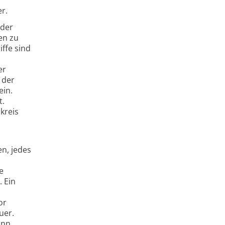
r.
oder
en zu
iffe sind
er
 der
ein.
t.
kreis
en, jedes
e
 Ein
or
uer.
ann