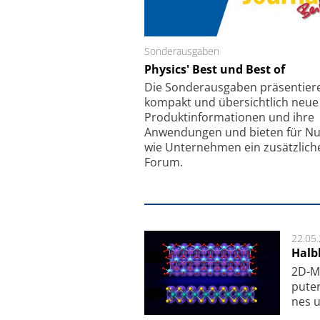
Sonderausgaben
Schäfter + Kirchhoff
Physics' Best und Best of
Faserkoppler mit S
Feinfokussierungsmec
Die Sonder­ausgaben präsentier
kompakt und übersichtlich neue
Produkt­informationen und ihre
Anwendungen und bieten für Nu
wie Unternehmen ein zusätzlich
Forum.
22.05
Halbl
2D-Ma
pu­te
nes u