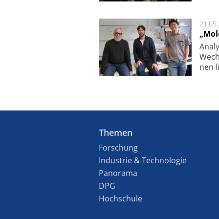
21.05
„Mol
Analy
Wech­
nen l
Themen
Forschung
Industrie & Technologie
Panorama
DPG
Hochschule