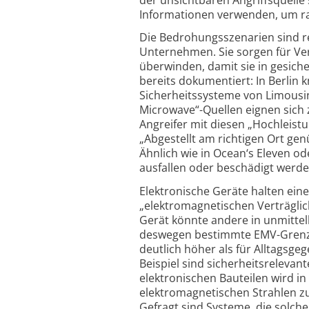
Informationen verwenden, um ra
Die Bedrohungsszenarien sind r
Unternehmen. Sie sorgen für Ve
überwinden, damit sie in gesiche
bereits dokumentiert: In Berlin 
Sicherheitssysteme von Limousine
Microwave“-Quellen eignen sich z
Angreifer mit diesen „Hochleist
„Abgestellt am richtigen Ort gen
Ähnlich wie in Ocean‘s Eleven 
ausfallen oder beschädigt werden
Elektronische Geräte halten ein
„elektromagnetischen Verträglich
Gerät könnte andere in unmitte
deswegen bestimmte EMV-Grenzwe
deutlich höher als für Alltagsg
Beispiel sind sicherheitsrelevan
elektronischen Bauteilen wird i
elektromagnetischen Strahlen zu 
Gefragt sind Systeme, die solche