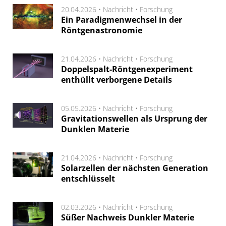
20.04.2026 •
Nachricht
•
Forschung
Ein Paradigmenwechsel in der
Röntgenastronomie
21.04.2026 •
Nachricht
•
Forschung
Doppelspalt-Röntgenexperiment
enthüllt verborgene Details
05.05.2026 •
Nachricht
•
Forschung
Gravitationswellen als Ursprung der
Dunklen Materie
21.04.2026 •
Nachricht
•
Forschung
Solarzellen der nächsten Generation
entschlüsselt
02.03.2026 •
Nachricht
•
Forschung
Süßer Nachweis Dunkler Materie