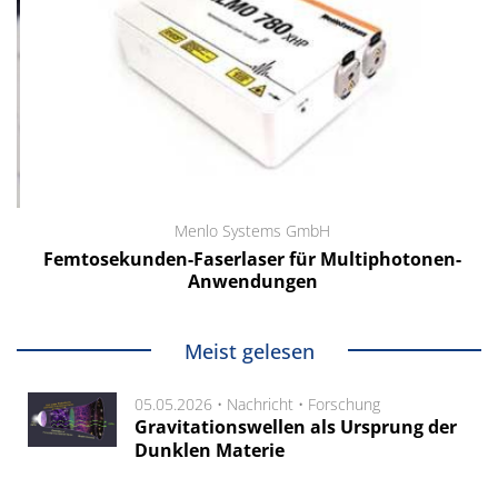
Menlo Systems GmbH
Femtosekunden-Faserlaser für Multiphotonen-
Anwendungen
Meist gelesen
05.05.2026 •
Nachricht
•
Forschung
Gravitationswellen als Ursprung der
Dunklen Materie