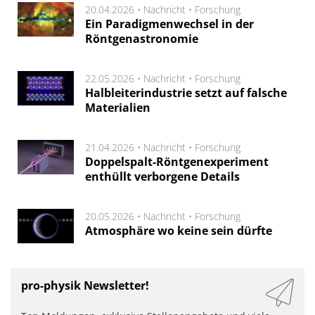
20.04.2026 •
Nachricht
•
Forschung
Ein Paradigmenwechsel in der
Röntgenastronomie
22.05.2026 •
Nachricht
•
Forschung
Halbleiterindustrie setzt auf falsche
Materialien
21.04.2026 •
Nachricht
•
Forschung
Doppelspalt-Röntgenexperiment
enthüllt verborgene Details
20.05.2026 •
Nachricht
•
Forschung
Atmosphäre wo keine sein dürfte
pro-physik Newsletter!