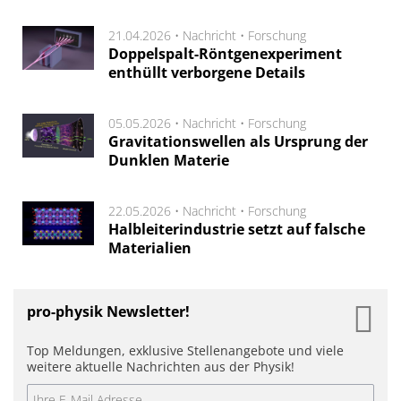
21.04.2026 •
Nachricht
•
Forschung
Doppelspalt-Röntgenexperiment
enthüllt verborgene Details
05.05.2026 •
Nachricht
•
Forschung
Gravitationswellen als Ursprung der
Dunklen Materie
22.05.2026 •
Nachricht
•
Forschung
Halbleiterindustrie setzt auf falsche
Materialien
pro-physik Newsletter!
Top Meldungen, exklusive Stellenangebote und viele
weitere aktuelle Nachrichten aus der Physik!