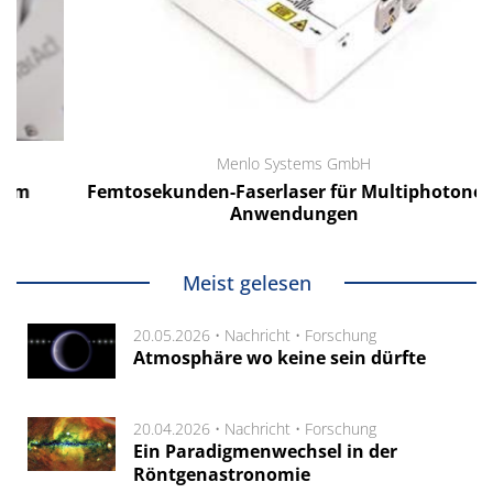
Menlo Systems GmbH
Femtosekunden-Faserlaser für Multiphotonen-
Anwendungen
Meist gelesen
20.05.2026 •
Nachricht
•
Forschung
Atmosphäre wo keine sein dürfte
20.04.2026 •
Nachricht
•
Forschung
Ein Paradigmenwechsel in der
Röntgenastronomie