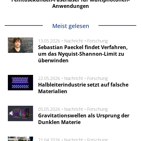
Anwendungen
Meist gelesen
13.05.2026 •
Nachricht
•
Forschung
Sebastian Paeckel findet Verfahren,
um das Nyquist-Shannon-Limit zu
überwinden
22.05.2026 •
Nachricht
•
Forschung
Halbleiterindustrie setzt auf falsche
Materialien
05.05.2026 •
Nachricht
•
Forschung
Gravitationswellen als Ursprung der
Dunklen Materie
21.04.2026 •
Nachricht
•
Forschung