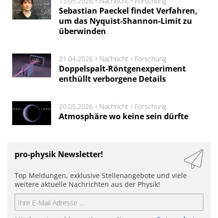
13.05.2026 •
Nachricht
•
Forschung
Sebastian Paeckel findet Verfahren,
um das Nyquist-Shannon-Limit zu
überwinden
21.04.2026 •
Nachricht
•
Forschung
Doppelspalt-Röntgenexperiment
enthüllt verborgene Details
20.05.2026 •
Nachricht
•
Forschung
Atmosphäre wo keine sein dürfte
pro-physik Newsletter!
Top Meldungen, exklusive Stellenangebote und viele
weitere aktuelle Nachrichten aus der Physik!