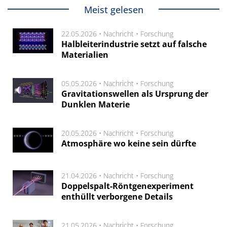
Meist gelesen
22.05.2026 •
Nachricht
•
Forschung
Halbleiterindustrie setzt auf falsche
Materialien
05.05.2026 •
Nachricht
•
Forschung
Gravitationswellen als Ursprung der
Dunklen Materie
20.05.2026 •
Nachricht
•
Forschung
Atmosphäre wo keine sein dürfte
21.04.2026 •
Nachricht
•
Forschung
Doppelspalt-Röntgenexperiment
enthüllt verborgene Details
21.05.2026 •
Nachricht
•
Forschung