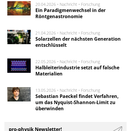
20.04.2026 •
Nachricht
•
Forschung
Ein Paradigmenwechsel in der
Röntgenastronomie
21.04.2026 •
Nachricht
•
Forschung
Solarzellen der nächsten Generation
entschlüsselt
22.05.2026 •
Nachricht
•
Forschung
Halbleiterindustrie setzt auf falsche
Materialien
13.05.2026 •
Nachricht
•
Forschung
Sebastian Paeckel findet Verfahren,
um das Nyquist-Shannon-Limit zu
überwinden
pro-physik Newsletter!