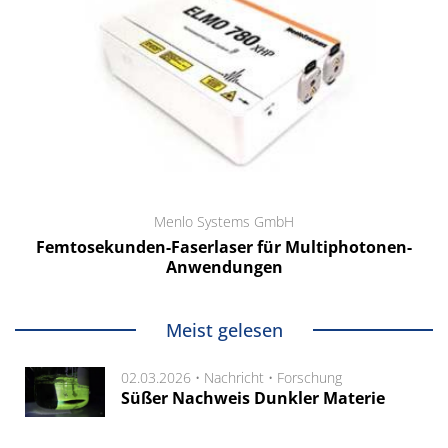
Menlo Systems GmbH
Femtosekunden-Faserlaser für Multiphotonen-
Anwendungen
Meist gelesen
02.03.2026 •
Nachricht
•
Forschung
Süßer Nachweis Dunkler Materie