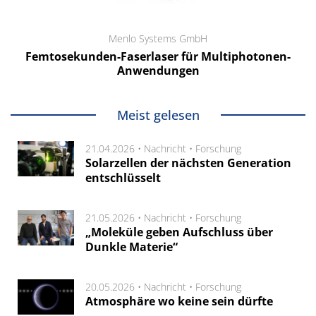
Menlo Systems GmbH
Femtosekunden-Faserlaser für Multiphotonen-
Anwendungen
Meist gelesen
21.04.2026 •
Nachricht
•
Forschung
Solarzellen der nächsten Generation
entschlüsselt
21.05.2026 •
Nachricht
•
Forschung
„Moleküle geben Aufschluss über
Dunkle Materie“
20.05.2026 •
Nachricht
•
Forschung
Atmosphäre wo keine sein dürfte