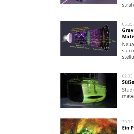
strah
05.05
Grav
Mate
Neu­a
sum u
stel­
02.03
Süße
Studi
ma­te
20.04
Ein 