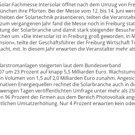
 Solar-Fachmesse Intersolar öffnet nach dem Umzug von Fr
ünchen ihre Pforten. Bei der Messe vom 12. bis 14. Juni we
heiten der Solartechnik präsentieren, teilten die Veranstal
zum vergangenen Jahr fand die Messe noch in Freiburg stat
ng der Solarbranche und damit stark steigender Besuche
hen um. «Die Intersolar ist in Freiburg groß geworden, in
nsion», teilte der Geschäftsführer der Freiburg Wirtschaft T
cht, mit. In diesem Jahr erwarten die Veranstalter mehr al
olarstromanlagen steigerten laut dem Bundesverband
07 um 23 Prozent auf knapp 5,5 Milliarden Euro. Wachstums
n Volumen von 1,5 auf 2,0 Milliarden Euro zunahm. Angesic
nativen Energiequellen rechnet die Solarbranche auch in d
r wenigen Tagen veröffentlichten Umfrage unter mehr als 25
 96 Prozent der Firmen aus dem Bereich Photovoltaik an
utlichen Umsatzerhöhung. Nur 4 Prozent erwarten kein oder