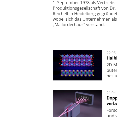
1. September 1978 als Vertriebs
Produktionsgesellschaft von Dr.
Reichelt in Heidelberg gegründet
wobei sich das Unternehmen als
„Mailorderhaus“ verstand.
22.05
Halbl
2D-Ma
pu­te
nes u
21.04
Dopp
verb
For­sc
und v