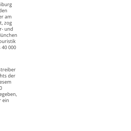
eiburg
rden
ter am
t, zog
r- und
 München
ouristik
s 40 000
treiber
hts der
iesem
0
gegeben,
 ein