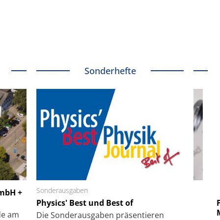
Sonderhefte
 GmbH
Sonderausgaben
SmarAct GmbH
GmbH +
uper-
Physics' Best und Best of
Elektronenmikroskopie auf
Fem
hanismus
kleinstem Raum
Mu
de am
Die Sonder­ausgaben präsentieren