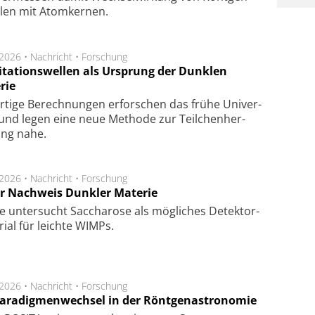
­len mit Atom­ker­nen.
.2026 •
Nachricht
•
Forschung
itationswellen als Ursprung der Dunklen
rie
rtige Be­rech­nung­en er­for­schen das frü­he Uni­ver­
nd legen eine neue Me­tho­de zur Teil­chen­her­
lung nahe.
.2026 •
Nachricht
•
Forschung
r Nachweis Dunkler Materie
e unter­sucht Saccha­ro­se als mög­li­ches De­tek­tor­
­rial für leich­te WIMPs.
.2026 •
Nachricht
•
Forschung
Paradigmenwechsel in der Röntgenastronomie