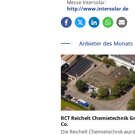
Messe Intersolar:
http://www.intersolar.de
Anbieter des Monats
Schäfter + Kirchhoff
RCT Reichelt Chemietechnik 
Co.
Faserkoppler mit S
Feinfokussierungsmec
Die Reichelt Chemietechnik wur