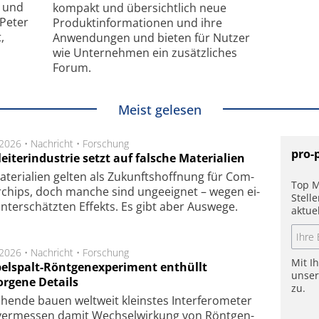
- und
kompakt und übersichtlich neue
 Peter
Produkt­informationen und ihre
,
Anwendungen und bieten für Nutzer
wie Unternehmen ein zusätzliches
Forum.
Meist gelesen
.2026 •
Nachricht
•
Forschung
pro-
eiterindustrie setzt auf falsche Materialien
te­ri­a­li­en gel­ten als Zu­kunfts­hoff­nung für Com­
Top M
r­chips, doch man­che sind un­ge­eig­net – we­gen ei­
Stell
n­ter­schätz­ten Ef­fekts. Es gibt aber Aus­we­ge.
aktue
.2026 •
Nachricht
•
Forschung
Mit I
elspalt-Röntgenexperiment enthüllt
unse
orgene Details
zu.
hen­de bau­en welt­weit kleins­tes In­ter­fe­ro­me­ter
er­mes­sen da­mit Wech­sel­wir­kung von Rönt­gen­