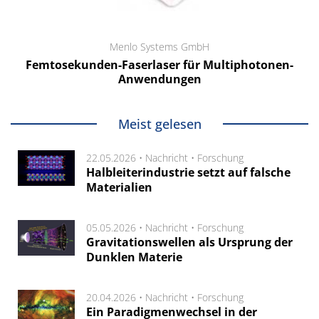
Menlo Systems GmbH
Femtosekunden-Faserlaser für Multiphotonen-
Anwendungen
Meist gelesen
22.05.2026 •
Nachricht
•
Forschung
Halbleiterindustrie setzt auf falsche
Materialien
05.05.2026 •
Nachricht
•
Forschung
Gravitationswellen als Ursprung der
Dunklen Materie
20.04.2026 •
Nachricht
•
Forschung
Ein Paradigmenwechsel in der