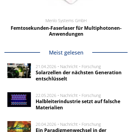
Menlo Systems GmbH
Femtosekunden-Faserlaser für Multiphotonen-
Anwendungen
Meist gelesen
21.04.2026 •
Nachricht
•
Forschung
Solarzellen der nächsten Generation
entschlüsselt
22.05.2026 •
Nachricht
•
Forschung
Halbleiterindustrie setzt auf falsche
Materialien
20.04.2026 •
Nachricht
•
Forschung
Ein Paradigmenwechsel in der