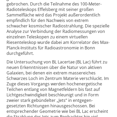
gebrochen. Durch die Teilnahme des 100-Meter-
Radio­teleskops Effelsberg mit seiner großen
Sammelfläche wird das Projekt außerordentlich
empfindlich für den Nachweis von extrem
schwacher kosmischer Radiostrahlung. Die spezielle
Analyse zur Verbindung der Radiomessungen von
einzelnen Teleskopen zu einem virtuellen
Riesenteleskop wurde dabei am Korrelator des Max-
Planck-
Instituts für Radioastronomie in Bonn
durchgeführt.
Die Untersuchung von BL Lacertae (BL Lac) führt zu
neuen Erkenntnissen über die Natur von aktiven
Galaxien, bei denen ein extrem massereiches
Schwarzes Loch im Zentrum Materie verschluckt. Im
Zuge dieses Vorgangs werden hochenergetische
Teilchen entlang von Magnetfeldern bis fast auf
Licht­geschwindigkeit beschleunigt und in Form
zweier stark gebündelter „Jets“ in entgegen­
gesetzten Richtungen hinausgeschossen. Bei
entsprechender Geometrie wie bei BL Lac erscheint
die Strahlung des Jets zum Beobachter hin viel