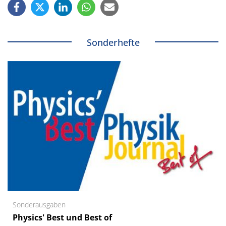
Sonderhefte
Sonderausgaben
Physics' Best und Best of