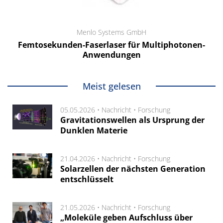
Menlo Systems GmbH
Femtosekunden-Faserlaser für Multiphotonen-
Anwendungen
Meist gelesen
05.05.2026 •
Nachricht
•
Forschung
Gravitationswellen als Ursprung der
Dunklen Materie
21.04.2026 •
Nachricht
•
Forschung
Solarzellen der nächsten Generation
entschlüsselt
21.05.2026 •
Nachricht
•
Forschung
„Moleküle geben Aufschluss über