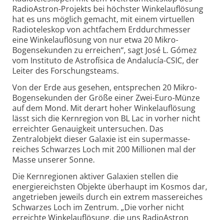
RadioAstron-
Projekts bei höchster Winkelauflösung
hat es uns möglich gemacht, mit einem virtuellen
Radioteleskop von achtfachem Erddurchmesser
eine Winkel­auflösung von nur etwa 20 Mikro-
Bogensekunden zu erreichen“, sagt José L. Gómez
vom Instituto de Astrofísica de Andalucía-CSIC, der
Leiter des Forschungsteams.
Von der Erde aus gesehen, entsprechen 20 Mikro-
Bogen­sekunden der Größe einer Zwei-
Euro-
Münze
auf dem Mond. Mit derart hoher Winkel­auflösung
lässt sich die Kernregion von BL Lac in vorher nicht
erreichter Genauigkeit untersuchen. Das
Zentralobjekt dieser Galaxie ist ein super­masse­
reiches Schwarzes Loch mit 200 Millionen mal der
Masse unserer Sonne.
Die Kernregionen aktiver Galaxien stellen die
energie­reichsten Objekte überhaupt im Kosmos dar,
angetrieben jeweils durch ein extrem massereiches
Schwarzes Loch im Zentrum. „Die vorher nicht
erreichte Winkelauflösung, die uns RadioAstron