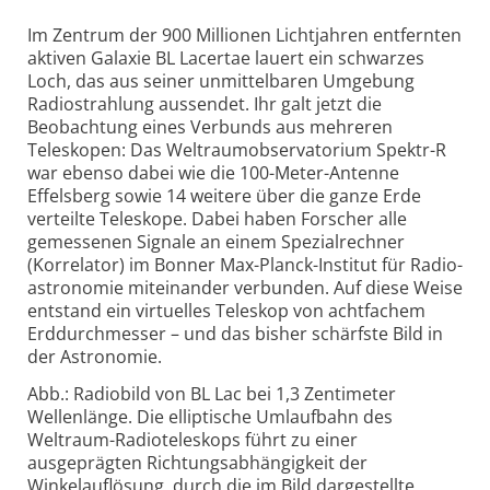
Im Zentrum der 900 Millionen Lichtjahren entfernten
aktiven Galaxie BL Lacertae lauert ein schwarzes
Loch, das aus seiner unmittelbaren Umgebung
Radiostrahlung aussendet. Ihr galt jetzt die
Beobachtung eines Verbunds aus mehreren
Teleskopen: Das Weltraum­observatorium Spektr-R
war ebenso dabei wie die 100-Meter-Antenne
Effelsberg sowie 14 weitere über die ganze Erde
verteilte Teleskope. Dabei haben Forscher alle
gemessenen Signale an einem Spezialrechner
(Korrelator) im Bonner Max-Planck-Institut für Radio­
astronomie miteinander verbunden. Auf diese Weise
entstand ein virtuelles Teleskop von achtfachem
Erddurch­messer – und das bisher schärfste Bild in
der Astronomie.
Abb.: Radiobild von BL Lac bei 1,3 Zentimeter
Wellenlänge. Die elliptische Umlaufbahn des
Weltraum-Radioteleskops führt zu einer
ausgeprägten Richtungsabhängigkeit der
Winkelauflösung, durch die im Bild dargestellte