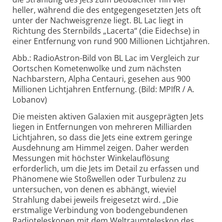
heller, während die des entgegen­gesetzten Jets oft
unter der Nachweisgrenze liegt. BL Lac liegt in
Richtung des Sternbilds „Lacerta“ (die Eidechse) in
einer Entfernung von rund 900 Millionen Lichtjahren.
Abb.: RadioAstron-Bild von BL Lac im Vergleich zur
Oortschen Kometenwolke und zum nächsten
Nachbarstern, Alpha Centauri, gesehen aus 900
Millionen Lichtjahren Entfernung. (Bild: MPIfR / A.
Lobanov)
Die meisten aktiven Galaxien mit ausgeprägten Jets
liegen in Entfernungen von mehreren Milliarden
Lichtjahren, so dass die Jets eine extrem geringe
Ausdehnung am Himmel zeigen. Daher werden
Messungen mit höchster Winkel­auflösung
erforderlich, um die Jets im Detail zu erfassen und
Phänomene wie Stoßwellen oder Turbulenz zu
untersuchen, von denen es abhängt, wieviel
Strahlung dabei jeweils freigesetzt wird. „Die
erstmalige Verbindung von bodengebundenen
Radioteleskopen mit dem Weltraum­teleskop des