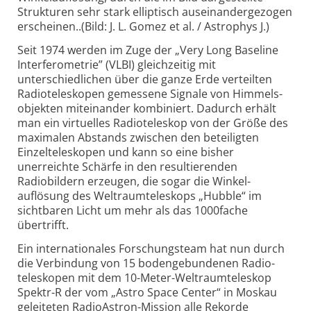
Strukturen sehr stark elliptisch auseinandergezogen
erscheinen..(Bild: J. L. Gomez et al. / Astrophys J.)
Seit 1974 werden im Zuge der „Very Long Baseline
Interferometrie” (VLBI) gleichzeitig mit
unterschiedlichen über die ganze Erde verteilten
Radio­teleskopen gemessene Signale von Himmels­
objekten miteinander kombiniert. Dadurch erhält
man ein virtuelles Radioteleskop von der Größe des
maximalen Abstands zwischen den beteiligten
Einzel­teleskopen und kann so eine bisher
unerreichte Schärfe in den resultierenden
Radiobildern erzeugen, die sogar die Winkel­
auflösung des Weltraumteleskops „Hubble“ im
sichtbaren Licht um mehr als das 1000fache
übertrifft.
Ein internationales Forschungsteam hat nun durch
die Verbindung von 15 bodengebundenen Radio­
teleskopen mit dem 10-Meter-
Weltraum­teleskop
Spektr-R der vom „Astro Space Center“ in Moskau
geleiteten RadioAstron-Mission alle Rekorde