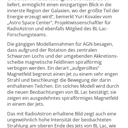
liefert, ermöglicht einen einzig­artigen Blick in die
innerste Region der Galaxien, wo der größte Teil der
Energie erzeugt wird“, bemerkt Yuri Kovalev vom
„Astro Space Center“, Projekt­wissenschaftler für
RadioAstron und ebenfalls Mitglied des BL-Lac-
Forschungs­teams.
Die gängigen Modellannahmen für AGN besagen,
dass aufgrund der Rotation des zentralen
Schwarzen Lochs und der umgebenden Akkretions­­
scheibe magnetische Feldlinien spiralförmig
verbogen werden. Ein derart „aufgerolltes“
Magnetfeld begrenzt einen Jet zu einem sehr engen
Strahl und beschleunigt die Bewegung der darin
enthaltenen Teilchen. Ein solches Modell wird durch
die neuen Beobachtungen von BL Lac bestätigt; sie
zeigen ein ausgedehntes spiralförmiges Magnetfeld
in einem der Jets.
Das mit RadioAstron erhaltene Bild zeigt auch eine
ungewöhnlich hohe Intensität der beobachteten
Strahlung am oberen Ende des Jets von BL Lac, wie