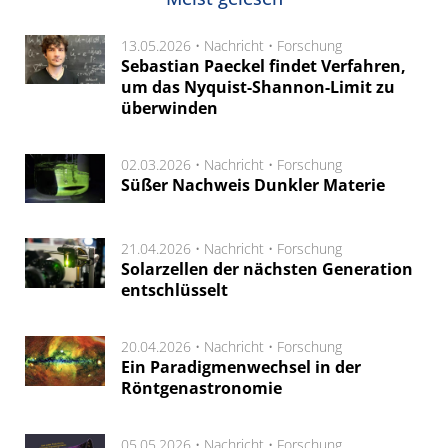
13.05.2026 •
Nachricht
•
Forschung
Sebastian Paeckel findet Verfahren,
um das Nyquist-Shannon-Limit zu
überwinden
02.03.2026 •
Nachricht
•
Forschung
Süßer Nachweis Dunkler Materie
21.04.2026 •
Nachricht
•
Forschung
Solarzellen der nächsten Generation
entschlüsselt
20.04.2026 •
Nachricht
•
Forschung
Ein Paradigmenwechsel in der
Röntgenastronomie
05.05.2026 •
Nachricht
•
Forschung