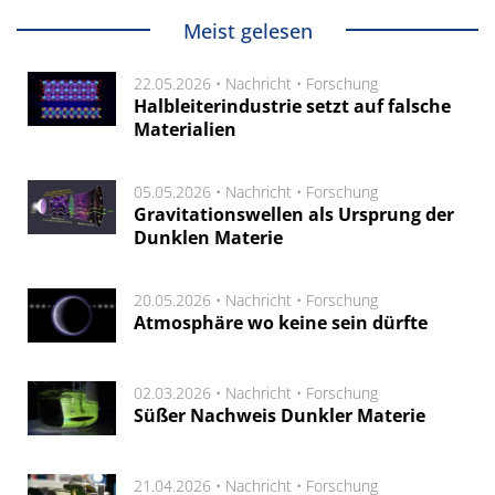
Meist gelesen
22.05.2026 •
Nachricht
•
Forschung
Halbleiterindustrie setzt auf falsche
Materialien
05.05.2026 •
Nachricht
•
Forschung
Gravitationswellen als Ursprung der
Dunklen Materie
20.05.2026 •
Nachricht
•
Forschung
Atmosphäre wo keine sein dürfte
02.03.2026 •
Nachricht
•
Forschung
Süßer Nachweis Dunkler Materie
21.04.2026 •
Nachricht
•
Forschung