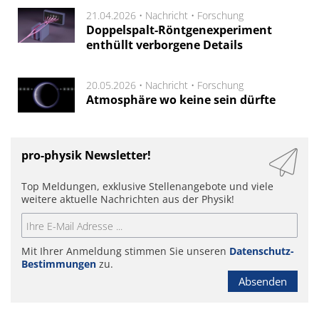
21.04.2026 •
Nachricht
•
Forschung
Doppelspalt-Röntgenexperiment
enthüllt verborgene Details
20.05.2026 •
Nachricht
•
Forschung
Atmosphäre wo keine sein dürfte
pro-physik Newsletter!
Top Meldungen, exklusive Stellenangebote und viele
weitere aktuelle Nachrichten aus der Physik!
Mit Ihrer Anmeldung stimmen Sie unseren
Datenschutz-
Bestimmungen
zu.
Absenden