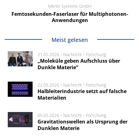
Menlo Systems GmbH
Femtosekunden-Faserlaser für Multiphotonen-
Anwendungen
Meist gelesen
21.05.2026 •
Nachricht
•
Forschung
„Moleküle geben Aufschluss über
Dunkle Materie“
22.05.2026 •
Nachricht
•
Forschung
Halbleiterindustrie setzt auf falsche
Materialien
05.05.2026 •
Nachricht
•
Forschung
Gravitationswellen als Ursprung der
Dunklen Materie