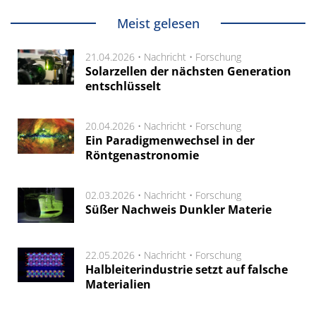
Meist gelesen
21.04.2026 •
Nachricht
•
Forschung
Solarzellen der nächsten Generation
entschlüsselt
20.04.2026 •
Nachricht
•
Forschung
Ein Paradigmenwechsel in der
Röntgenastronomie
02.03.2026 •
Nachricht
•
Forschung
Süßer Nachweis Dunkler Materie
22.05.2026 •
Nachricht
•
Forschung
Halbleiterindustrie setzt auf falsche
Materialien