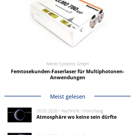
Menlo Systems GmbH
Femtosekunden-Faserlaser für Multiphotonen-
Anwendungen
Meist gelesen
20.05.2026 •
Nachricht
•
Forschung
Atmosphäre wo keine sein dürfte