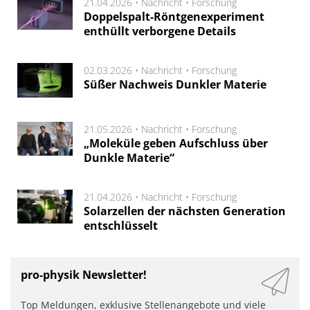
21.04.2026 •
Nachricht
•
Forschung
Doppelspalt-Röntgenexperiment
enthüllt verborgene Details
02.03.2026 •
Nachricht
•
Forschung
Süßer Nachweis Dunkler Materie
21.05.2026 •
Nachricht
•
Forschung
„Moleküle geben Aufschluss über
Dunkle Materie“
21.04.2026 •
Nachricht
•
Forschung
Solarzellen der nächsten Generation
entschlüsselt
pro-physik Newsletter!
Top Meldungen, exklusive Stellenangebote und viele