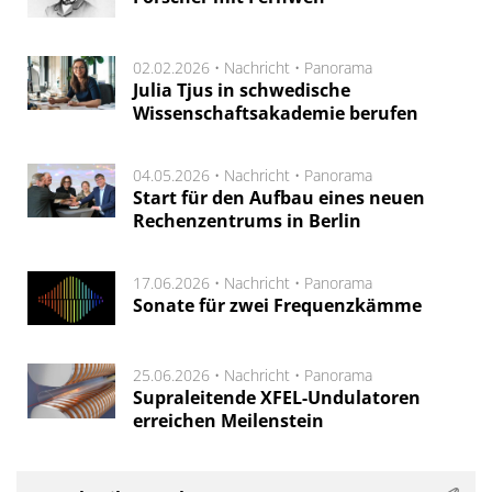
02.02.2026 •
Nachricht
•
Panorama
Julia Tjus in schwedische
Wissenschaftsakademie berufen
04.05.2026 •
Nachricht
•
Panorama
Start für den Aufbau eines neuen
Rechenzentrums in Berlin
17.06.2026 •
Nachricht
•
Panorama
Sonate für zwei Frequenzkämme
25.06.2026 •
Nachricht
•
Panorama
Supraleitende XFEL-Undulatoren
erreichen Meilenstein