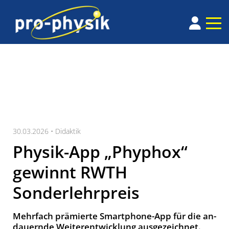
30.03.2026 •
Didaktik
Physik-App „Phyphox“
gewinnt RWTH
Sonderlehrpreis
Mehr­fach prä­mier­te Smart­phone-App für die an­
dau­ern­de Wei­ter­ent­wick­lung aus­ge­zeich­net.