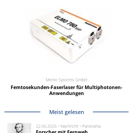
Menlo Systems GmbH
Femtosekunden-Faserlaser für Multiphotonen-
Anwendungen
Meist gelesen
22.06.2026 •
Nachricht
•
Panorama
Forscher mit Fernweh