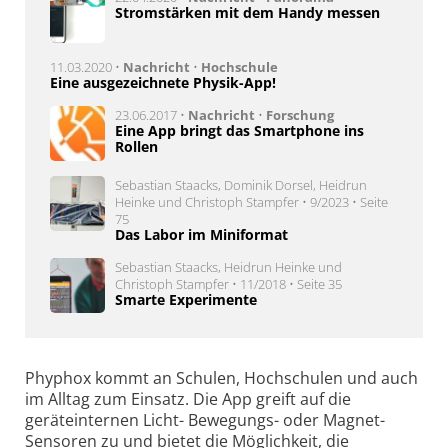
Stromstärken mit dem Handy messen
11.03.2020 •
Nachricht
•
Hochschule
Eine ausgezeichnete Physik-App!
23.06.2017 •
Nachricht
•
Forschung
Eine App bringt das Smartphone ins
Rollen
Sebastian Staacks, Dominik Dorsel, Heidrun
Heinke und Christoph Stampfer • 9/2023 • Seite
75
Das Labor im Miniformat
Sebastian Staacks, Heidrun Heinke und
Christoph Stampfer • 11/2018 • Seite 35
Smarte Experimente
Phyphox kommt an Schulen, Hochschulen und auch
im Alltag zum Einsatz. Die App greift auf die
geräteinternen Licht- Bewegungs- oder Magnet-
Sensoren zu und bietet die Möglichkeit, die