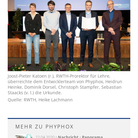
Joost-Pieter Katoen (r.), RWTH-Prorektor für Lehre,
überreichte dem Entwicklerteam von Phyphox, Heidrun
Heinke, Dominik Dorsel, Christoph Stampfer, Sebastian
Staacks (v. l.) die Urkunde.
Quelle: RWTH, Heike Lachmann
MEHR ZU PHYPHOX
22.04.2020 •
Nachricht
•
Panorama