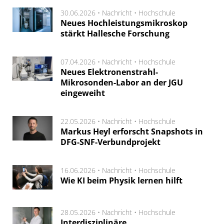
30.06.2026 •
Nachricht
•
Hochschule
Neues Hochleistungsmikroskop
stärkt Hallesche Forschung
07.04.2026 •
Nachricht
•
Hochschule
Neues Elektronenstrahl-
Mikrosonden-Labor an der JGU
eingeweiht
22.05.2026 •
Nachricht
•
Hochschule
Markus Heyl erforscht Snapshots in
DFG-SNF-Verbundprojekt
16.06.2026 •
Nachricht
•
Hochschule
Wie KI beim Physik lernen hilft
28.05.2026 •
Nachricht
•
Hochschule
Interdisziplinäre