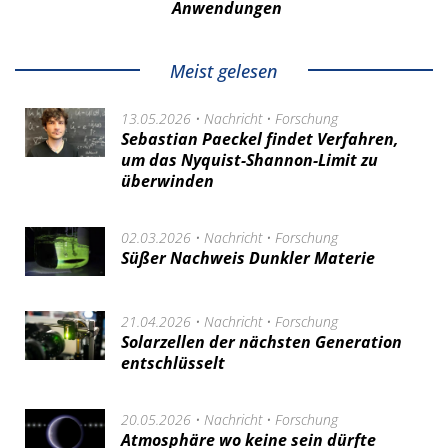
Anwendungen
Meist gelesen
13.05.2026 •
Nachricht
•
Forschung
Sebastian Paeckel findet Verfahren,
um das Nyquist-Shannon-Limit zu
überwinden
02.03.2026 •
Nachricht
•
Forschung
Süßer Nachweis Dunkler Materie
21.04.2026 •
Nachricht
•
Forschung
Solarzellen der nächsten Generation
entschlüsselt
20.05.2026 •
Nachricht
•
Forschung
Atmosphäre wo keine sein dürfte