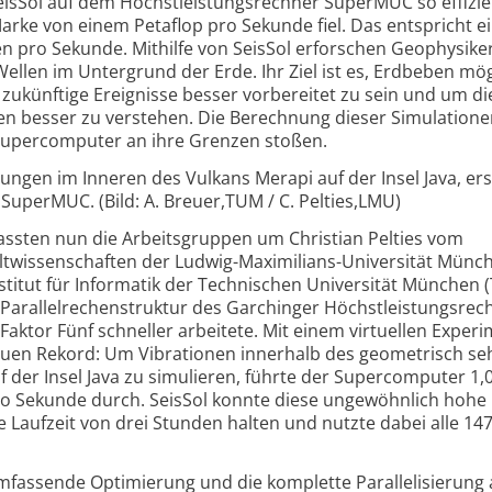
isSol auf dem Höchstleistungsrechner SuperMUC so effizie
arke von einem Petaflop pro Sekunde fiel. Das entspricht e
en pro Sekunde. Mithilfe von SeisSol erforschen Geophysike
llen im Untergrund der Erde. Ihr Ziel ist es, Erdbeben mög
f zukünftige Ereignisse besser vorbereitet zu sein und um di
 besser zu verstehen. Die Berechnung dieser Simulationen
 Supercomputer an ihre Grenzen stoßen.
ungen im Inneren des Vulkans Merapi auf der Insel Java, erst
perMUC. (Bild: A. Breuer,TUM / C. Pelties,LMU)
ssten nun die Arbeitsgruppen um Christian Pelties vom
twissenschaften der Ludwig-Maximilians-Universität Münc
titut für Informatik der Technischen Universität München 
 Parallelrechenstruktur des Garchinger Höchstleistungsrec
aktor Fünf schneller arbeitete. Mit einem virtuellen Exper
euen Rekord: Um Vibrationen innerhalb des geometrisch se
 der Insel Java zu simulieren, führte der Supercomputer 1,
ro Sekunde durch. SeisSol konnte diese ungewöhnlich hohe
 Laufzeit von drei Stunden halten und nutzte dabei alle 14
fassende Optimierung und die komplette Parallelisierung a