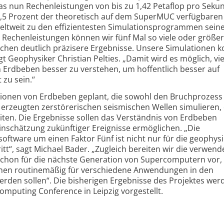
das nun Rechenleistungen von bis zu 1,42 Petaflop pro Seku
44,5 Prozent der theoretisch auf dem SuperMUC verfügbaren
weltweit zu den effizientesten Simulationsprogrammen seine
Rechenleistungen können wir fünf Mal so viele oder größe
chen deutlich präzisere Ergebnisse. Unsere Simulationen
t Geophysiker Christian Pelties. „Damit wird es möglich, vie
rdbeben besser zu verstehen, um hoffentlich besser auf
 zu sein.“
ationen von Erdbeben geplant, die sowohl den Bruchprozess
 erzeugten zerstörerischen seismischen Wellen simulieren, 
ten. Die Ergebnisse sollen das Verständnis von Erdbeben
nschätzung zukünftiger Ereignisse ermöglichen. „Die
ftware um einen Faktor Fünf ist nicht nur für die geophysi
itt“, sagt Michael Bader. „Zugleich bereiten wir die verwend
hon für die nächste Generation von Supercomputern vor, 
nen routinemäßig für verschiedene Anwendungen in den
rden sollen“. Die bisherigen Ergebnisse des Projektes wer
computing Conference in Leipzig vorgestellt.