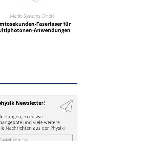
Menlo Systems GmbH
RCT Reichelt Chemietechnik
tosekunden-Faserlaser für
Ein Unternehmen für I
ltiphotonen-Anwendungen
physik Newsletter!
eldungen, exklusive
enangebote und viele weitere
lle Nachrichten aus der Physik!