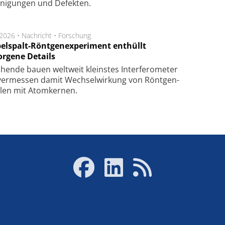
­ni­gung­en und De­fek­ten.
.2026 •
Nachricht
•
Forschung
elspalt-Röntgenexperiment enthüllt
orgene Details
hen­de bau­en welt­weit kleins­tes In­ter­fe­ro­me­ter
er­mes­sen da­mit Wech­sel­wir­kung von Rönt­gen­
­len mit Atom­ker­nen.