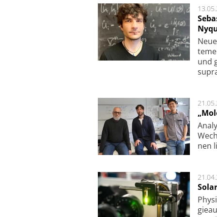
13.05
Seba
Nyqu
Neue 
te­me
und g
supra­
21.05
„Mol
Analy
Wech­
nen l
21.04
Sola
Physi
gie­a