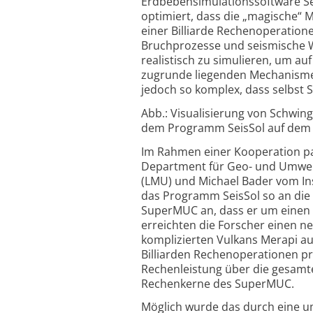
Erdbebensimulationssoftware Se
optimiert, dass die „magische“ M
einer Billiarde Rechenoperation
Bruchprozesse und seismische We
realistisch zu simulieren, um au
zugrunde liegenden Mechanismen
jedoch so komplex, dass selbst
Abb.: Visualisierung von Schwing
dem Programm SeisSol auf dem Su
Im Rahmen einer Kooperation pa
Department für Geo- und Umwel
(LMU) und Michael Bader vom Ins
das Programm SeisSol so an die
SuperMUC an, dass er um einen F
erreichten die Forscher einen n
komplizierten Vulkans Merapi auf
Billiarden Rechenoperationen p
Rechenleistung über die gesamte
Rechenkerne des SuperMUC.
Möglich wurde das durch eine um