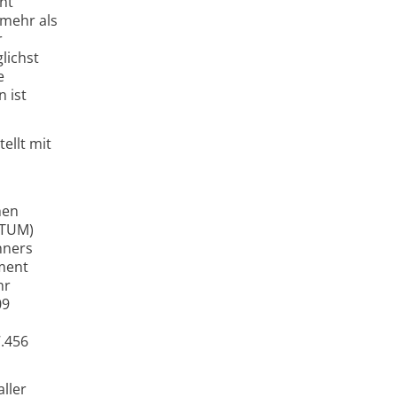
nt
imehr als
r
lichst
e
 ist
ellt mit
hen
(TUM)
hners
iment
hr
09
7.456
ller