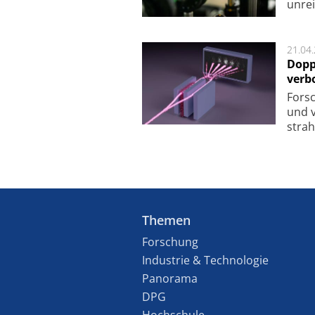
unrei
21.04
Dopp
verb
For­sc
und v
strah
Themen
Forschung
Industrie & Technologie
Panorama
DPG