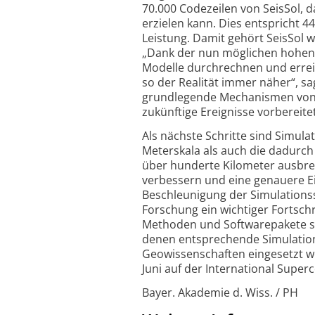
70.000 Codezeilen von SeisSol, 
erzielen kann. Dies entspricht 
Leistung. Damit gehört SeisSol 
„Dank der nun möglichen hohen 
Modelle durchrechnen und errei
so der Realität immer näher“, sag
grundlegende Mechanismen von E
zukünftige Ereignisse vorbereitet
Als nächste Schritte sind Simul
Meterskala als auch die dadurch
über hunderte Kilometer ausbrei
verbessern und eine genauere Ei
Beschleunigung der Simulationsso
Forschung ein wichtiger Fortschr
Methoden und Softwarepakete sc
denen entsprechende Simulatio
Geowissenschaften eingesetzt we
Juni auf der International Super
Bayer. Akademie d. Wiss. / PH