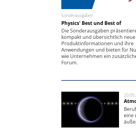
Sonderausgaben
Schäfter + Kirchhoff
Physics' Best und Best of
Faserkoppler mit S
Feinfokussierungsmec
Die Sonder­ausgaben präsentier
kompakt und übersichtlich neue
Produkt­informationen und ihre
Anwendungen und bieten für Nu
wie Unternehmen ein zusätzlich
Forum.
20.05
Atmo
Beruf
eine 
äu­ße