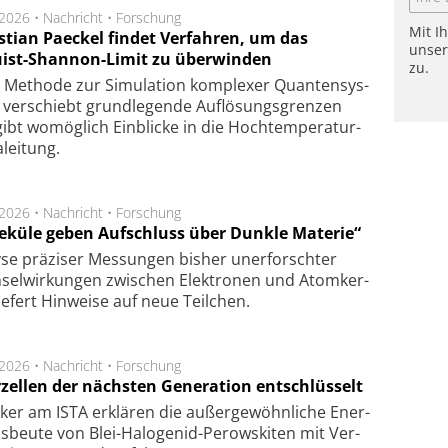
.2026 •
Nachricht
•
Forschung
Mit I
stian Paeckel findet Verfahren, um das
unse
ist-Shannon-Limit zu überwinden
zu.
Methode zur Simu­la­tion kom­ple­xer Quan­ten­sys­
 ver­schiebt grund­le­gen­de Auf­lösungs­gren­zen
ibt wo­mög­lich Ein­blicke in die Hoch­tempe­ra­tur­
lei­tung.
.2026 •
Nachricht
•
Forschung
eküle geben Aufschluss über Dunkle Materie“
se prä­zi­ser Mes­sung­en bis­her un­er­for­schter
sel­wir­kung­en zwi­schen Elek­tro­nen und Atom­ker­
ie­fert Hin­wei­se auf neue Teil­chen.
.2026 •
Nachricht
•
Forschung
rzellen der nächsten Generation entschlüsselt
ker am ISTA er­klä­ren die außer­ge­wöhn­li­che Ener­
us­beu­te von Blei-Halo­ge­nid-Perows­ki­ten mit Ver­