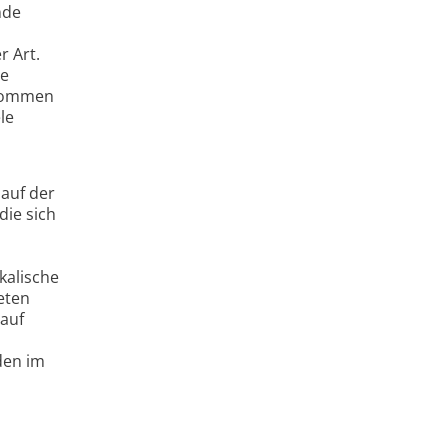
nde
r Art.
re
 kommen
le
 auf der
die sich
kalische
eten
auf
den im