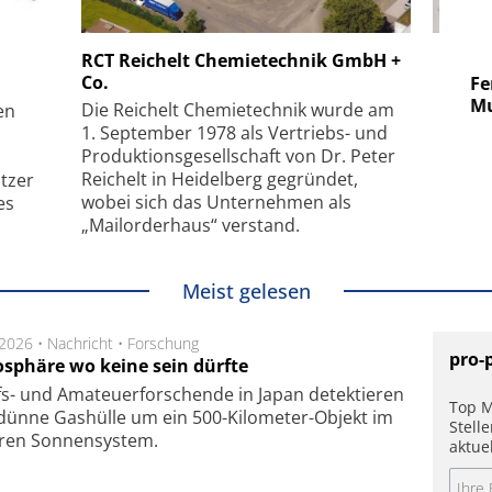
 GmbH
SmarAct GmbH
RCT Reichelt Chemietechnik GmbH +
Co.
uper-
Elektronenmikroskopie auf
Fem
hanismus
kleinstem Raum
Mu
Die Reichelt Chemietechnik wurde am
en
1. September 1978 als Vertriebs- und
Produktionsgesellschaft von Dr. Peter
Reichelt in Heidelberg gegründet,
tzer
wobei sich das Unternehmen als
es
„Mailorderhaus“ verstand.
Meist gelesen
.2026 •
Nachricht
•
Forschung
pro-
sphäre wo keine sein dürfte
s- und Ama­teuer­for­schen­de in Japan de­tek­tie­ren
Top M
dün­ne Gas­hül­le um ein 500-Kilo­meter-Objekt im
Stell
­ren Son­nen­sys­tem.
aktue