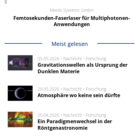
Menlo Systems GmbH
Femtosekunden-Faserlaser für Multiphotonen-
Anwendungen
Meist gelesen
05.05.2026 •
Nachricht
•
Forschung
Gravitationswellen als Ursprung der
Dunklen Materie
20.05.2026 •
Nachricht
•
Forschung
Atmosphäre wo keine sein dürfte
20.04.2026 •
Nachricht
•
Forschung
Ein Paradigmenwechsel in der
Röntgenastronomie