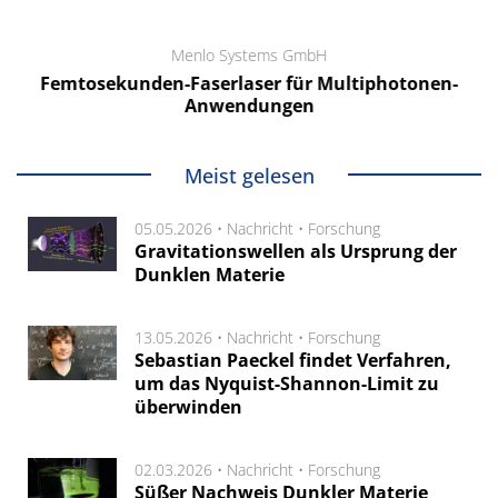
Menlo Systems GmbH
Femtosekunden-Faserlaser für Multiphotonen-
Anwendungen
Meist gelesen
05.05.2026 •
Nachricht
•
Forschung
Gravitationswellen als Ursprung der
Dunklen Materie
13.05.2026 •
Nachricht
•
Forschung
Sebastian Paeckel findet Verfahren,
um das Nyquist-Shannon-Limit zu
überwinden
02.03.2026 •
Nachricht
•
Forschung
Süßer Nachweis Dunkler Materie