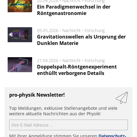
20.04.2026 •
Nachricht
•
Forschung
Ein Paradigmenwechsel in der
Röntgenastronomie
05.05.2026 •
Nachricht
•
Forschung
Gravitationswellen als Ursprung der
Dunklen Materie
21.04.2026 •
Nachricht
•
Forschung
Doppelspalt-Röntgenexperiment
enthüllt verborgene Details
pro-physik Newsletter!
Top Meldungen, exklusive Stellenangebote und viele
weitere aktuelle Nachrichten aus der Physik!
Mit Ihrer Anmeldung stimmen Sie unseren
Datenschutz-