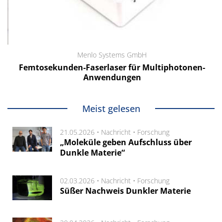
Menlo Systems GmbH
Femtosekunden-Faserlaser für Multiphotonen-
Anwendungen
Meist gelesen
21.05.2026 •
Nachricht
•
Forschung
„Moleküle geben Aufschluss über
Dunkle Materie“
02.03.2026 •
Nachricht
•
Forschung
Süßer Nachweis Dunkler Materie