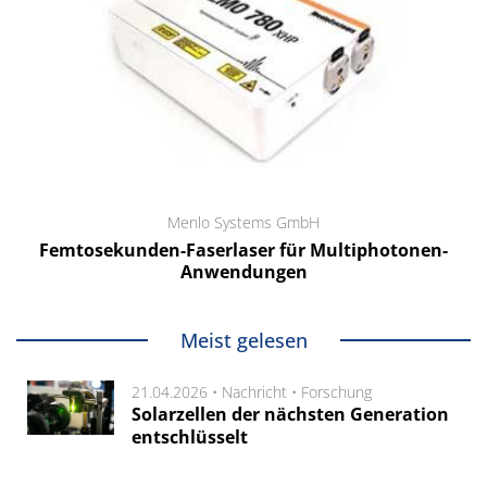
Menlo Systems GmbH
Femtosekunden-Faserlaser für Multiphotonen-
Anwendungen
Meist gelesen
21.04.2026 •
Nachricht
•
Forschung
Solarzellen der nächsten Generation
entschlüsselt