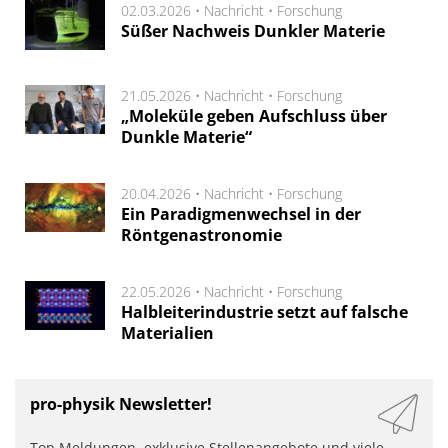
02.03.2026 •
Nachricht
•
Forschung
Süßer Nachweis Dunkler Materie
21.05.2026 •
Nachricht
•
Forschung
„Moleküle geben Aufschluss über
Dunkle Materie“
20.04.2026 •
Nachricht
•
Forschung
Ein Paradigmenwechsel in der
Röntgenastronomie
22.05.2026 •
Nachricht
•
Forschung
Halbleiterindustrie setzt auf falsche
Materialien
pro-physik Newsletter!
Top Meldungen, exklusive Stellenangebote und viele