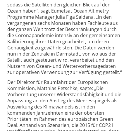
sodass die Satelliten den gleichen Blick auf den
Ozean haben“, sagt Eumetsat Ocean Alti­metry
Programme Manager Julia Figa Saldana. „In den
vergangenen sechs Monaten haben Fachleute aus
der ganzen Welt trotz der Beschrän­kungen durch
die Corona­pandemie intensiv an der gemeinsamen
Kali­brierung ihrer Daten gearbeitet, um deren
Genauig­keit zu gewähr­leisten. Die Daten werden
nun in der Zentrale in Darmstadt, von wo aus der
Satellit auch gesteuert wird, verarbeitet und den
Nutzern von Ozean- und Wetter­vorhersagedaten
zur operativen Verwendung zur Verfügung gestellt.“
Der Direktor für Raumfahrt der Euro­päischen
Kommission, Matthias Petschke, sagte: „Die
Vorbereitung unserer Widerstands­fähigkeit und die
Anpassung an den Anstieg des Meeres­spiegels als
Auswirkung des Klimawandels ist in den
kommenden Jahrzehnten eine der obersten
Prioritäten im Rahmen des euro­päischen Green
Deal. Anhand von Szenarien, die 2015 für COP21