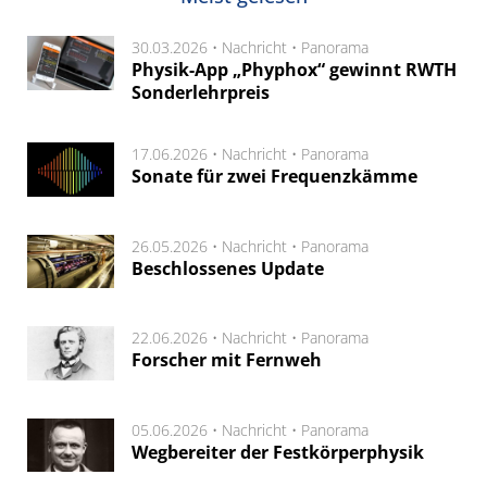
30.03.2026 •
Nachricht
•
Panorama
Physik-App „Phyphox“ gewinnt RWTH
Sonderlehrpreis
17.06.2026 •
Nachricht
•
Panorama
Sonate für zwei Frequenzkämme
26.05.2026 •
Nachricht
•
Panorama
Beschlossenes Update
22.06.2026 •
Nachricht
•
Panorama
Forscher mit Fernweh
05.06.2026 •
Nachricht
•
Panorama
Wegbereiter der Festkörperphysik