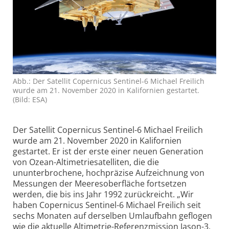
Abb.: Der Satellit Copernicus Sentinel-6 Michael Freilich
wurde am 21. November 2020 in Kalifornien gestartet.
(Bild: ESA)
Der Satellit Copernicus Sentinel-6 Michael Freilich
wurde am 21. November 2020 in Kalifornien
gestartet. Er ist der erste einer neuen Generation
von Ozean-Altimetrie­satelliten, die die
ununterbrochene, hochpräzise Aufzeichnung von
Messungen der Meeres­oberfläche fortsetzen
werden, die bis ins Jahr 1992 zurückreicht. „Wir
haben Copernicus Sentinel-6 Michael Freilich seit
sechs Monaten auf derselben Umlaufbahn geflogen
wie die aktuelle Alti­metrie-Referenz­mission Jason-3,