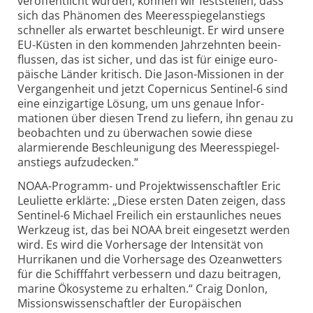
veröffentlicht wurden, können wir feststellen, dass
sich das Phänomen des Meeresspiegel­anstiegs
schneller als erwartet beschleunigt. Er wird unsere
EU-Küsten in den kommenden Jahr­zehnten beein­
flussen, das ist sicher, und das ist für einige euro­
päische Länder kritisch. Die Jason-Missionen in der
Vergangenheit und jetzt Copernicus Sentinel-6 sind
eine einzigartige Lösung, um uns genaue Infor­
mationen über diesen Trend zu liefern, ihn genau zu
beobachten und zu überwachen sowie diese
alarmierende Beschleunigung des Meeresspiegel­
anstiegs aufzudecken.“
NOAA-Programm- und Projekt­wissenschaftler Eric
Leuliette erklärte: „Diese ersten Daten zeigen, dass
Sentinel-6 Michael Freilich ein erstaunliches neues
Werkzeug ist, das bei NOAA breit eingesetzt werden
wird. Es wird die Vorhersage der Intensität von
Hurrikanen und die Vorhersage des Ozeanwetters
für die Schifffahrt verbessern und dazu beitragen,
marine Ökosysteme zu erhalten.“ Craig Donlon,
Missions­wissenschaftler der Europäischen