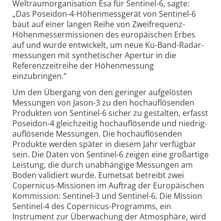
Weltraum­organisation Esa für Sentinel-6, sagte:
„Das Poseidon-4-Höhen­messgerät von Sentinel-6
baut auf einer langen Reihe von Zwei­frequenz-
Höhenmesser­missionen des euro­päischen Erbes
auf und wurde entwickelt, um neue Ku-Band-Radar­
messungen mit synthetischer Apertur in die
Referenz­zeitreihe der Höhenmessung
einzubringen.“
Um den Übergang von den geringer aufge­lösten
Messungen von Jason-3 zu den hoch­auflösenden
Produkten von Sentinel-6 sicher zu gestalten, erfasst
Poseidon-4 gleichzeitig hoch­auflösende und niedrig­
auflösende Messungen. Die hoch­auflösenden
Produkte werden später in diesem Jahr verfügbar
sein. Die Daten von Sentinel-6 zeigen eine großartige
Leistung, die durch unab­hängige Messungen am
Boden validiert wurde. Eumetsat betreibt zwei
Copernicus-Missionen im Auftrag der Euro­päischen
Kommission: Sentinel-3 und Sentinel-6. Die Mission
Sentinel-4 des Copernicus-Programms, ein
Instrument zur Überwachung der Atmosphäre, wird