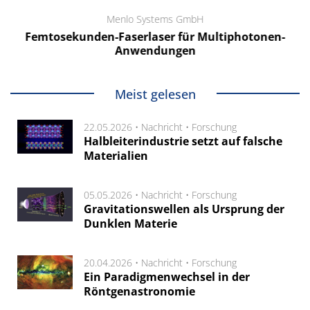
Menlo Systems GmbH
Femtosekunden-Faserlaser für Multiphotonen-
Anwendungen
Meist gelesen
22.05.2026 •
Nachricht
•
Forschung
Halbleiterindustrie setzt auf falsche
Materialien
05.05.2026 •
Nachricht
•
Forschung
Gravitationswellen als Ursprung der
Dunklen Materie
20.04.2026 •
Nachricht
•
Forschung
Ein Paradigmenwechsel in der
Röntgenastronomie