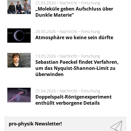
21.05.2026 •
Nachricht
•
Forschung
„Moleküle geben Aufschluss über
Dunkle Materie“
20.05.2026 •
Nachricht
•
Forschung
Atmosphäre wo keine sein dürfte
13.05.2026 •
Nachricht
•
Forschung
Sebastian Paeckel findet Verfahren,
um das Nyquist-Shannon-Limit zu
überwinden
21.04.2026 •
Nachricht
•
Forschung
Doppelspalt-Röntgenexperiment
enthüllt verborgene Details
pro-physik Newsletter!