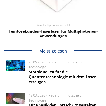
Menlo Systems GmbH
Femtosekunden-Faserlaser für Multiphotonen-
Anwendungen
Meist gelesen
23.06.2026 •
Nachricht
•
Industrie &
Technologie
Strahlquellen für die
Quantentechnologie mit dem Laser
erzeugen
18.03.2026 •
Nachricht
•
Industrie &
Technologie
Mit Physik den Fortschritt gestalten