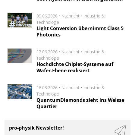
09.06.2026 •
Nachricht
•
Industrie &
Technologie
Light Conversion übernimmt Class 5
Photonics
12.06.2026 •
Nachricht
•
Industrie &
Technologie
Hochdichte Chiplet-Systeme auf
Wafer-Ebene realisiert
16.03.2026 •
Nachricht
•
Industrie &
Technologie
QuantumDiamonds zieht ins Weisse
Quartier
pro-physik Newsletter!