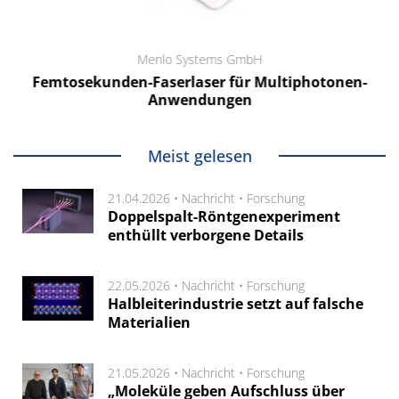
Menlo Systems GmbH
Femtosekunden-Faserlaser für Multiphotonen-
Anwendungen
Meist gelesen
21.04.2026 •
Nachricht
•
Forschung
Doppelspalt-Röntgenexperiment
enthüllt verborgene Details
22.05.2026 •
Nachricht
•
Forschung
Halbleiterindustrie setzt auf falsche
Materialien
21.05.2026 •
Nachricht
•
Forschung
„Moleküle geben Aufschluss über