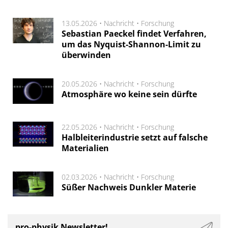
13.05.2026 •
Nachricht
•
Forschung
Sebastian Paeckel findet Verfahren,
um das Nyquist-Shannon-Limit zu
überwinden
20.05.2026 •
Nachricht
•
Forschung
Atmosphäre wo keine sein dürfte
22.05.2026 •
Nachricht
•
Forschung
Halbleiterindustrie setzt auf falsche
Materialien
02.03.2026 •
Nachricht
•
Forschung
Süßer Nachweis Dunkler Materie
pro-physik Newsletter!