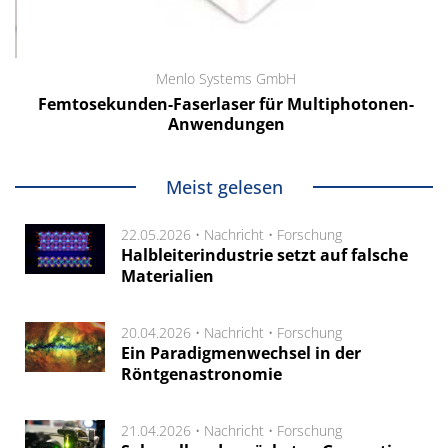
Menlo Systems GmbH
Femtosekunden-Faserlaser für Multiphotonen-
Anwendungen
Meist gelesen
22.05.2026 •
Nachricht
•
Forschung
Halbleiterindustrie setzt auf falsche
Materialien
20.04.2026 •
Nachricht
•
Forschung
Ein Paradigmenwechsel in der
Röntgenastronomie
21.04.2026 •
Nachricht
•
Forschung