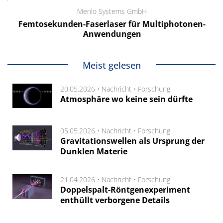
Menlo Systems GmbH
Femtosekunden-Faserlaser für Multiphotonen-
Anwendungen
Meist gelesen
20.05.2026 •
Nachricht
•
Forschung
Atmosphäre wo keine sein dürfte
05.05.2026 •
Nachricht
•
Forschung
Gravitationswellen als Ursprung der
Dunklen Materie
21.04.2026 •
Nachricht
•
Forschung
Doppelspalt-Röntgenexperiment
enthüllt verborgene Details