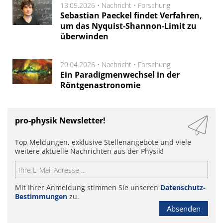
13.05.2026 •
Nachricht
•
Forschung
Sebastian Paeckel findet Verfahren,
um das Nyquist-Shannon-Limit zu
überwinden
20.04.2026 •
Nachricht
•
Forschung
Ein Paradigmenwechsel in der
Röntgenastronomie
pro-physik Newsletter!
Top Meldungen, exklusive Stellenangebote und viele
weitere aktuelle Nachrichten aus der Physik!
Mit Ihrer Anmeldung stimmen Sie unseren
Datenschutz-
Bestimmungen
zu.
Absenden