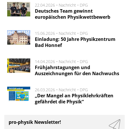
22.04.2026 •
Nachricht
•
DPG
Deutsches Team gewinnt
europäischen Physikwettbewerb
15.06.2026 •
Nachricht
•
DPG
Einladung: 50 Jahre Physikzentrum
Bad Honnef
14.04.2026 •
Nachricht
•
DPG
Frühjahrstagungen und
Auszeichnungen für den Nachwuchs
26.03.2026 •
Nachricht
•
DPG
„Der Mangel an Physiklehrkräften
gefährdet die Physik“
pro-physik Newsletter!