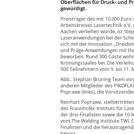
Oberflächen für Druck- und P
gewürdigt.
Preisträger des mit 10.000 Euro
Arbeitskreises Lasertechnik e.V.
Aachen verliehen wurde, ist Step
Laseranwendungen bei der Sch
sich mit der Innovation „Dreidi
und Präge-Anwendungen mit Hoch
beworben. Rund 300 Gäste wohnt
Krönungssaales bei. Die Verleih
500 Teilnehmern vom 9. bis 11. M
Abb.: Stephan Brüning Team von
anderen Mitglieder des PIKOFLAT
Poprawe (links), die Vorsitzenden
Reinhart Poprawe, stellvertreten
des Fraunhofer-Instituts für La
der drei Finalisten sowie die 10 
vom The Welding Institute TWI, C
Finalisten und die herausragend
hervor.