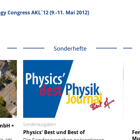
gy Congress AKL´12 (9.-11. Mai 2012)
Sonderhefte
 GmbH
Sonderausgaben
SmarAct GmbH
GmbH +
uper-
Physics' Best und Best of
Elektronenmikroskopie auf
Fem
hanismus
kleinstem Raum
Mu
de am