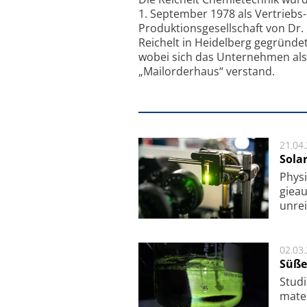
1. September 1978 als Vertriebs
Produktionsgesellschaft von Dr.
Reichelt in Heidelberg gegründet
wobei sich das Unternehmen als
„Mailorderhaus“ verstand.
21.04
Sola
Physi
gie­a
unrei
02.03
Süße
Studi
ma­te