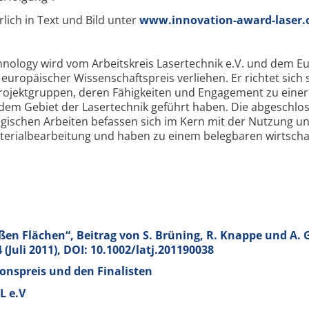
rlich in Text und Bild unter
www.innovation-award-laser.
hnology wird vom Arbeitskreis Lasertechnik e.V. und dem 
als europäischer Wissenschaftspreis verliehen. Er richtet sich
Projektgruppen, deren Fähigkeiten und Engagement zu einer
dem Gebiet der Lasertechnik geführt haben. Die abgeschlo
gischen Arbeiten befassen sich im Kern mit der Nutzung u
terialbearbeitung und haben zu einem belegbaren wirtscha
ßen Flächen“, Beitrag von S. Brüning, R. Knappe und A. G
4 (Juli 2011), DOI: 10.1002/latj.201190038
nspreis und den Finalisten
L e.V