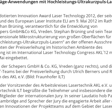
räge-Anwendungen mit Hochleistungs-Ultrakurzpuls-La
 dotierten Innovation Award Laser Technology 2012, der sei
 und des European Laser Institute ELI am 9. Mai 2012 im Rat
han Brüning, verantwortlich für die Entwicklung von
epers GmbH&Co KG, Vreden. Stephan Brüning und sein Te
mensionale Mikrostrukturierung von großen Oberflächen für
leistungs-Ultrakurzpuls-Lasern“ an der offenen Ausschr
en der Preisverleihung im historischen Ambiente des
ung ist im International Laser Technology Congress AKL´12 
ai eingebettet.
 der Schepers GmbH & Co. KG, Vreden (ganz rechts), und d
-Teams bei der Preisverleihung durch Ulrich Berners und R
 des AKL e.V. (Bild: Fraunhofer ILT)
der Vorsitzender des Arbeitskreises Lasertechnik AKL e.V. u
sertechnik ILT begrüßte die Teilnehmer und insbesondere di
Mitglieder der internationalen Jury. In seiner Laudatio hob P
ambridge and Sprecher der Jury die engagierte Arbeit aller 
en Innovationen der Projektteams auf dem Gebiet der Lase