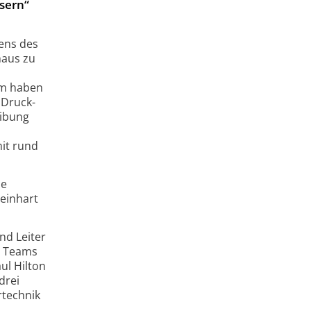
sern“
tens des
haus zu
am haben
 Druck-
eibung
mit rund
ie
einhart
nd Leiter
e Teams
aul Hilton
drei
rtechnik