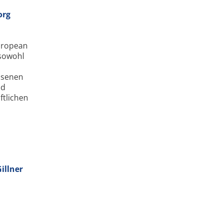
org
European
 sowohl
ssenen
nd
ftlichen
illner