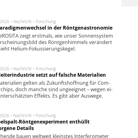
.2026 •
Nachricht
•
Forschung
Paradigmenwechsel in der Röntgenastronomie
ROSITA zeigt erst­mals, wie unser Son­nen­sys­tem
r­schei­nungs­bild des Rönt­gen­him­mels ver­än­dert
ieht Helium-Fokus­sie­rungs­ke­gel.
.2026 •
Nachricht
•
Forschung
eiterindustrie setzt auf falsche Materialien
te­ri­a­li­en gel­ten als Zu­kunfts­hoff­nung für Com­
r­chips, doch man­che sind un­ge­eig­net – we­gen ei­
n­ter­schätz­ten Ef­fekts. Es gibt aber Aus­we­ge.
.2026 •
Nachricht
•
Forschung
elspalt-Röntgenexperiment enthüllt
orgene Details
hen­de bau­en welt­weit kleins­tes In­ter­fe­ro­me­ter