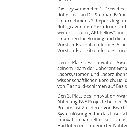
Die Jury verlieh den 1. Preis de
dotiert ist, an Dr. Stephan Br
Unternehmens Schepers liegt in 
Rotogravur, den Flexodruck und
weiterhin zum „AKL Fellow“ und „
Urkunden für Brüning und die a
Vorstandsvorsitzender des Arbeit
Vorstandsvorsitzender des Europ
Den 2. Platz des Innovation Awar
seinem Team der Coherent GmbH,
Lasersystemen und Laserzubehör
wissenschaftlichen Bereich. Bei 
von Flachbild-schirmen auf Basis
Den 3. Platz des Innovation Awa
Abteilung F&E Projekte bei der
Precitec ist Zulieferer von Be
Systemlösungen für das Lasersc
Innovation handelt es sich um e
Hartlöten mit integrierter Nahtv