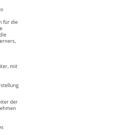
ro
 für die
de
die
erners,
ter, mit
rstellung
iter der
rnehmen
es