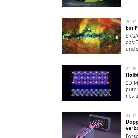
20.04
Ein 
SRG/e
das E
und s
22.05
Halbl
2D-Ma
pu­te
nes u
21.04
Dopp
verb
For­sc