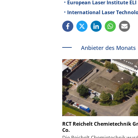
European Laser Institute ELI
International Laser Technolo
Anbieter des Monats
Schäfter + Kirchhoff
RCT Reichelt Chemietechnik 
Co.
Faserkoppler mit S
Feinfokussierungsmec
Die Reichelt Chemietechnik wur