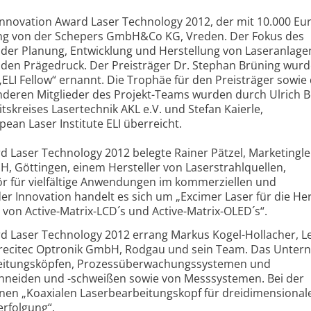
s Innovation Award Laser Technology 2012, der mit 10.000 Eu
üning von der Schepers GmbH&Co KG, Vreden. Der Fokus des
der Planung, Entwicklung und Herstellung von Laseranlagen
 den Prägedruck. Der Preisträger Dr. Stephan Brüning wur
ELI Fellow“ ernannt. Die Trophäe für den Preisträger sowie 
nderen Mitglieder des Projekt-Teams wurden durch Ulrich B
skreises Lasertechnik AKL e.V. und Stefan Kaierle,
ean Laser Institute ELI überreicht.
d Laser Technology 2012 belegte Rainer Pätzel, Marketinglei
 Göttingen, einem Hersteller von Laserstrahlquellen,
 für vielfältige Anwendungen im kommerziellen und
der Innovation handelt es sich um „Excimer Laser für die He
 von Active-Matrix-LCD´s und Active-Matrix-OLED´s“.
rd Laser Technology 2012 errang Markus Kogel-Hollacher, Le
 Precitec Optronik GmbH, Rodgau und sein Team. Das Unte
arbeitungsköpfen, Prozessüberwachungssystemen und
hneiden und -schweißen sowie von Messsystemen. Bei der
inen „Koaxialen Laserbearbeitungskopf für dreidimensional
erfolgung“.