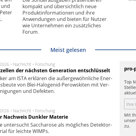
Die Sonder­ausgaben präsentieren
- und
kompakt und übersichtlich neue
 Peter
Produkt­informationen und ihre
,
Anwendungen und bieten für Nutzer
wie Unternehmen ein zusätzliches
Forum.
Meist gelesen
.2026 •
Nachricht
•
Forschung
pro-
rzellen der nächsten Generation entschlüsselt
ker am ISTA er­klä­ren die außer­ge­wöhn­li­che Ener­
Top M
us­beu­te von Blei-Halo­ge­nid-Perows­ki­ten mit Ver­
Stell
­ni­gung­en und De­fek­ten.
aktue
.2026 •
Nachricht
•
Forschung
Mit I
r Nachweis Dunkler Materie
unse
e unter­sucht Saccha­ro­se als mög­li­ches De­tek­tor­
zu.
­rial für leich­te WIMPs.