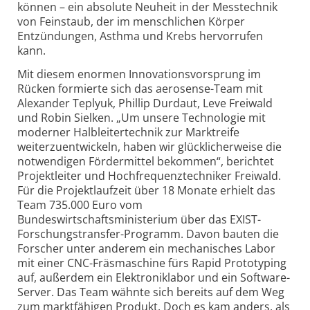
können – ein absolute Neuheit in der Messtechnik
von Feinstaub, der im menschlichen Körper
Entzündungen, Asthma und Krebs hervorrufen
kann.
Mit diesem enormen Innovationsvorsprung im
Rücken formierte sich das aerosense-Team mit
Alexander Teplyuk, Phillip Durdaut, Leve Freiwald
und Robin Sielken. „Um unsere Technologie mit
moderner Halbleitertechnik zur Marktreife
weiterzuentwickeln, haben wir glücklicherweise die
notwendigen Fördermittel bekommen“, berichtet
Projektleiter und Hoch­frequenz­techniker Freiwald.
Für die Projektlaufzeit über 18 Monate erhielt das
Team 735.000 Euro vom
Bundeswirtschaftsministerium über das EXIST-
Forschungs­transfer-Programm. Davon bauten die
Forscher unter anderem ein mechanisches Labor
mit einer CNC-Fräs­maschine fürs Rapid Prototyping
auf, außerdem ein Elektroniklabor und ein Software-
Server. Das Team wähnte sich bereits auf dem Weg
zum marktfähigen Produkt. Doch es kam anders, als