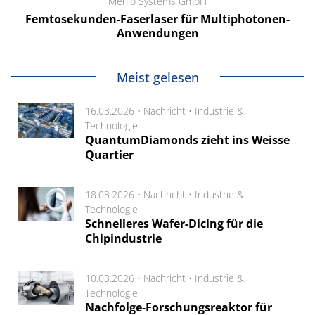
Menlo Systems GmbH
Femtosekunden-Faserlaser für Multiphotonen-
Anwendungen
Meist gelesen
16.03.2026 •
Nachricht
•
Industrie &
Technologie
QuantumDiamonds zieht ins Weisse
Quartier
18.03.2026 •
Nachricht
•
Industrie &
Technologie
Schnelleres Wafer-Dicing für die
Chipindustrie
10.03.2026 •
Nachricht
•
Industrie &
Technologie
Nachfolge-Forschungsreaktor für