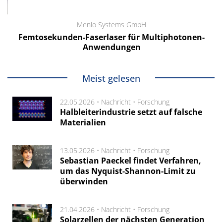
Menlo Systems GmbH
Femtosekunden-Faserlaser für Multiphotonen-
Anwendungen
Meist gelesen
22.05.2026 •
Nachricht
•
Forschung
Halbleiterindustrie setzt auf falsche
Materialien
13.05.2026 •
Nachricht
•
Forschung
Sebastian Paeckel findet Verfahren,
um das Nyquist-Shannon-Limit zu
überwinden
21.04.2026 •
Nachricht
•
Forschung
Solarzellen der nächsten Generation