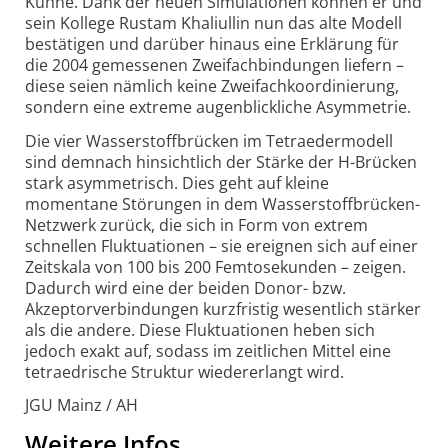
Kühne. Dank der neuen Simulationen können er und
sein Kollege Rustam Khaliullin nun das alte Modell
bestätigen und darüber hinaus eine Erklärung für
die 2004 gemessenen Zweifachbindungen liefern –
diese seien nämlich keine Zweifachkoordinierung,
sondern eine extreme augenblickliche Asymmetrie.
Die vier Wasserstoffbrücken im Tetraedermodell
sind demnach hinsichtlich der Stärke der H-Brücken
stark asymmetrisch. Dies geht auf kleine
momentane Störungen in dem Wasserstoffbrücken-
Netzwerk zurück, die sich in Form von extrem
schnellen Fluktuationen – sie ereignen sich auf einer
Zeitskala von 100 bis 200 Femtosekunden – zeigen.
Dadurch wird eine der beiden Donor- bzw.
Akzeptorverbindungen kurzfristig wesentlich stärker
als die andere. Diese Fluktuationen heben sich
jedoch exakt auf, sodass im zeitlichen Mittel eine
tetraedrische Struktur wiedererlangt wird.
JGU Mainz / AH
Weitere Infos