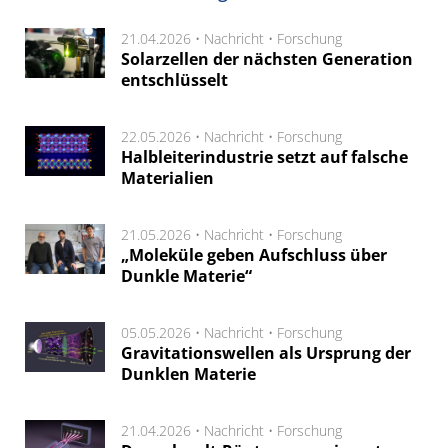
21.04.2026 •
Nachricht
•
Forschung
Solarzellen der nächsten Generation
entschlüsselt
22.05.2026 •
Nachricht
•
Forschung
Halbleiterindustrie setzt auf falsche
Materialien
21.05.2026 •
Nachricht
•
Forschung
„Moleküle geben Aufschluss über
Dunkle Materie“
05.05.2026 •
Nachricht
•
Forschung
Gravitationswellen als Ursprung der
Dunklen Materie
21.04.2026 •
Nachricht
•
Forschung