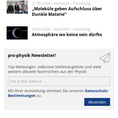
21.05.2026 •
Nachricht
•
Forschung
„Moleküle geben Aufschluss über
Dunkle Materie“
20.05.2026 •
Nachricht
•
Forschung
Atmosphäre wo keine sein dürfte
pro-physik Newsletter!
Top Meldungen, exklusive Stellenangebote und viele
weitere aktuelle Nachrichten aus der Physik!
Mit Ihrer Anmeldung stimmen Sie unseren
Datenschutz-
Bestimmungen
zu.
Absenden