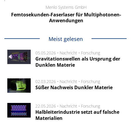
Menlo Systems GmbH
Femtosekunden-Faserlaser für Multiphotonen-
Anwendungen
Meist gelesen
05.05.2026 •
Nachricht
•
Forschung
Gravitationswellen als Ursprung der
Dunklen Materie
02.03.2026 •
Nachricht
•
Forschung
Süßer Nachweis Dunkler Materie
22.05.2026 •
Nachricht
•
Forschung
Halbleiterindustrie setzt auf falsche
Materialien