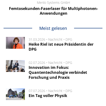
Menlo Systems GmbH
Femtosekunden-Faserlaser für Multiphotonen-
Anwendungen
Meist gelesen
31.03.2026 •
Nachricht
•
DPG
Heike Riel ist neue Präsidentin der
DPG
02.07.2026 •
Nachricht
•
DPG
Innovation im Fokus:
Quantentechnologie verbindet
Forschung und Praxis
07.07.2026 •
Nachricht
•
DPG
Ein Tag voller Physik