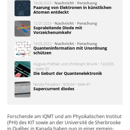
18.08.2023 •
Nachricht
•
Forschung
Paarung von Elektronen in künstlichen
Atomen entdeckt
12.07.2023 •
Nachricht
•
Forschung
Supraleitende Diode mit
Vorzeichenumkehr
19.05.2022 •
Nachricht
•
Forschung
Quanteninformation mit Unordnung
schützen
Hugues Pothier und Christoph Strunk • 12/2025
• Seite 20
Die Geburt der Quantenelektronik
Nicola Paradiso • 9/2024 • Seite 81
Supercurrent diodes
Forschende am IQMT und am Physika­lischen Institut
(PHI) des KIT sowie an der Univer­sité de Sher­brooke
in Québec in Kanada haben nun in einer gemein­