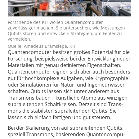
Forschende des KIT wollen Quantencomputer
zuverlässiger machen. Sie untersuchen, wie Messungen
Qubits stören und entwickeln Strategien, um Fehler zu
vermeiden.
Quelle: Amadeus Bramsiepe, KIT
Quanten­compu­ter be­sitzen großes Po­ten­zial für die
For­schung, bei­spiels­weise bei der Ent­wick­lung neuer
Materi­alien mit genau defi­nier­ten Eigen­schaf­ten.
Quan­ten­com­pu­ter eig­nen sich aber auch beson­ders
gut für hoch­kom­plexe Auf­gaben, wie Krypto­graphie
oder Simula­tionen für Natur- und Inge­nieur­wissen­
schaften. Qubits lassen sich unter ande­rem aus
Trans­mons bauen – künst­liche Atome aus winzi­gen
supra­lei­tenden Schalt­kreisen. Der­zeit sind Trans­
mons die sta­bils­ten supra­leiten­den Qubits. Sie
lassen sich ein­fach ferti­gen und gut steuern.
Bei der Skalierung von auf supra­lei­tenden Qubits,
speziell Trans­mons, basie­renden Quanten­compu­