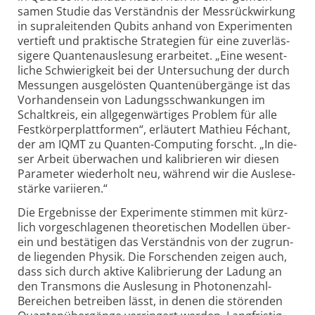
samen Studie das Ver­ständnis der Mess­rück­wirkung
in supra­leiten­den Qubits anhand von Expe­ri­men­ten
ver­tieft und prak­ti­sche Stra­te­gien für eine zuver­läs­
si­ge­re Quan­ten­aus­le­sung erar­bei­tet. „Eine wesent­
liche Schwie­rig­keit bei der Unter­su­chung der durch
Mes­sung­en ausge­lösten Quan­ten­über­gänge ist das
Vor­han­den­sein von Lad­ungs­schwan­kungen im
Schalt­kreis, ein all­gegen­wärti­ges Prob­lem für alle
Fest­kör­per­platt­for­men“, erläu­tert Mathieu Fé­chant,
der am IQMT zu Quanten-Compu­ting forscht. „In die­
ser Arbeit über­wachen und kali­brie­ren wir die­sen
Para­meter wieder­holt neu, wäh­rend wir die Aus­lese­
stärke vari­ieren.“
Die Ergebnisse der Experi­mente stim­men mit kürz­
lich vor­ge­schla­ge­nen theo­re­ti­schen Mo­del­len über­
ein und be­stä­ti­gen das Ver­ständ­nis von der zu­grun­
de lie­gen­den Phy­sik. Die For­schen­den zei­gen auch,
dass sich durch ak­ti­ve Kali­brie­rung der La­dung an
den Trans­mons die Aus­le­sung in Pho­to­nen­zahl-
Berei­chen be­trei­ben lässt, in denen die stö­ren­den