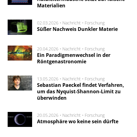
Materialien
02.03.2026 •
Nachricht
•
Forschung
Süßer Nachweis Dunkler Materie
20.04.2026 •
Nachricht
•
Forschung
Ein Paradigmenwechsel in der
Röntgenastronomie
13.05.2026 •
Nachricht
•
Forschung
Sebastian Paeckel findet Verfahren,
um das Nyquist-Shannon-Limit zu
überwinden
20.05.2026 •
Nachricht
•
Forschung
Atmosphäre wo keine sein dürfte