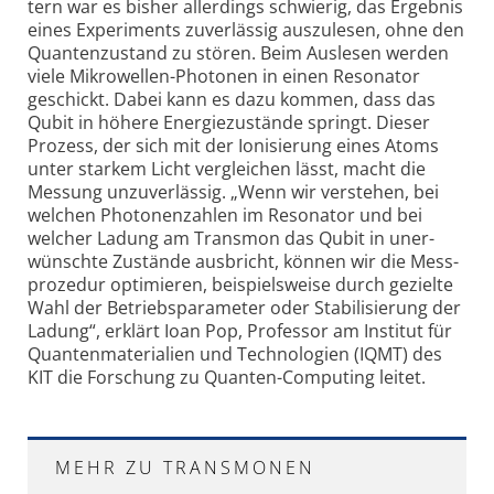
tern war es bis­her aller­dings schwie­rig, das Ergeb­nis
eines Experi­ments zuver­lässig auszu­lesen, ohne den
Quanten­zustand zu stören. Beim Aus­lesen werden
viele Mikro­wellen-Photonen in einen Reso­nator
geschickt. Dabei kann es dazu kommen, dass das
Qubit in höhere Energie­zustände springt. Dieser
Prozess, der sich mit der Ionisie­rung eines Atoms
unter starkem Licht ver­glei­chen lässt, macht die
Mes­sung unzu­ver­läs­sig. „Wenn wir ver­stehen, bei
welchen Photo­nen­zahlen im Reso­nator und bei
welcher Ladung am Trans­mon das Qubit in uner­
wünschte Zustände aus­bricht, können wir die Mess­
proze­dur opti­mie­ren, bei­spiels­weise durch gezielte
Wahl der Betriebs­para­meter oder Stabi­lisie­rung der
La­dung“, er­klärt Ioan Pop, Pro­fes­sor am Ins­ti­tut für
Quanten­materi­alien und Techno­logien (IQMT) des
KIT die For­schung zu Quanten-Compu­ting leitet.
MEHR ZU TRANSMONEN