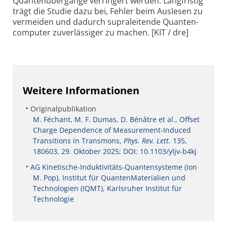
Quan­ten­über­gänge ver­ring­ert wer­den. Lang­fris­tig
trägt die Stu­die dazu bei, Feh­ler beim Aus­le­sen zu
ver­mei­den und da­durch supra­lei­ten­de Quan­ten­
com­pu­ter zu­ver­läs­si­ger zu machen. [KIT / dre]
Weitere Informationen
Originalpublikation
M. Féchant, M. F. Dumas, D. Bénâtre et al., Offset
Charge Dependence of Measurement-Induced
Transitions in Transmons,
Phys. Rev. Lett.
135,
180603, 29. Oktober 2025; DOI: 10.1103/yljv-b4kj
AG Kinetische-Induktivitäts-Quantensysteme (Ion
M. Pop), Institut für QuantenMaterialien und
Technologien (IQMT), Karlsruher Institut für
Technologie