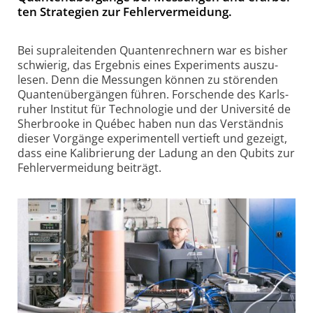
ten Stra­te­gien zur Feh­ler­ver­mei­dung.
Bei supra­leitenden Quanten­rechnern war es bisher
schwie­rig, das Ergeb­nis eines Experi­ments auszu­
lesen. Denn die Mes­sungen können zu stö­ren­den
Quanten­über­gängen führen. For­schende des Karls­
ruher Insti­tut für Techno­logie und der Univer­sité de
Sher­brooke in Qué­bec haben nun das Ver­ständ­nis
dieser Vor­gänge expe­ri­men­tell ver­tieft und ge­zeigt,
dass eine Ka­li­brie­rung der La­dung an den Qubits zur
Feh­ler­ver­mei­dung bei­trägt.