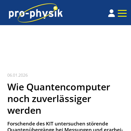
06.01.2026
Wie Quantencomputer
noch zuverlässiger
werden
Forschende des KIT unter­su­chen stö­ren­de
Quan­ten­über­gänge bei Mes­sung­en und er­ar­bei­