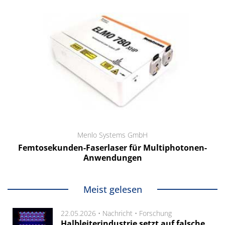
Menlo Systems GmbH
Femtosekunden-Faserlaser für Multiphotonen-
Anwendungen
Meist gelesen
22.05.2026 •
Nachricht
•
Forschung
Halbleiterindustrie setzt auf falsche